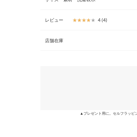
ートしてくれます。
【素材・サイズ感】
暖かみのあるウール調の素材がシーズンムードを盛
レビュー
★★★★★
★★★★★
4 (4)
※キャンセル/変更不可
高さ
レビュー：4件
店舗在庫
頭周り（内周）
ツバ長さ
★★★★★
★★★★★
5
※表示されている情報は、8/07 11:31 時点のものになりま
カラー：ブラック
※在庫ありの表示でも売り切れ等の場合がございますので
購入日：2022/12/20
身長別サイズガ
わせください。
深く被れるものを探してて、これは写真通り深く被
※生産時期の違いによる色や素材に関して、多少の個体
横にあまり広がってないのでカジュアルすぎなくて好
す。予めご了承ください。
兵庫県
三宮店
※上記寸法は、生産時に指示した寸法に従い掲載してお
kk19 |
身長：
161cm
~
165cm
| 体重：
51kg
~
55
造時の個体差が多少生じている場合がございます。また
値とは異なる場合がございます。予めご了承ください。
姫路店
★★★★★
★★★★★
4
▲プレゼント用に。セルフラッピ
カラー：ブラック
購入日：2023/02/09
ブラックを購入しました。 欲しかった帽子をセー
素材