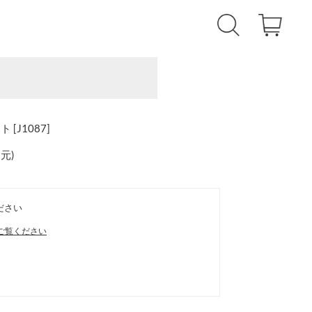
J1087]
還元
)
ださい
ご覧ください