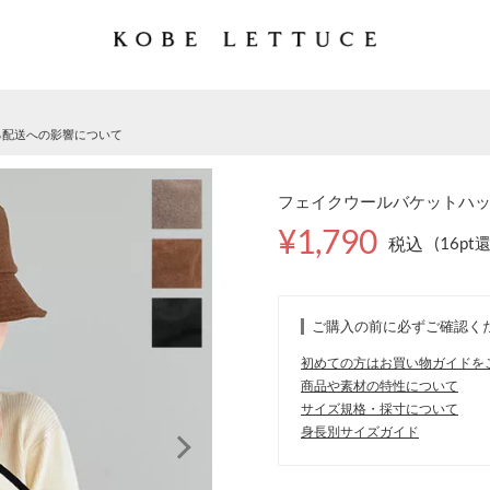
る配送への影響について
フェイクウールバケットハット [
¥1,790
税込
(16pt
ご購入の前に必ずご確認く
初めての方はお買い物ガイドを
商品や素材の特性について
サイズ規格・採寸について
身長別サイズガイド