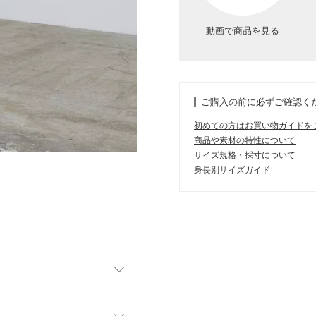
動画で商品を見る
ご購入の前に必ずご確認く
初めての方はお買い物ガイドを
商品や素材の特性について
サイズ規格・採寸について
身長別サイズガイド
場。太すぎず細すぎないシル
馴染みます。ハイウエストな