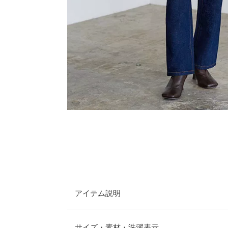
アイテム説明
着回し力抜群のベーシックなストレートデニムの登
エットがカジュアル〜きれいめまで幅広いコーデに
サイズ・素材・洗濯表示