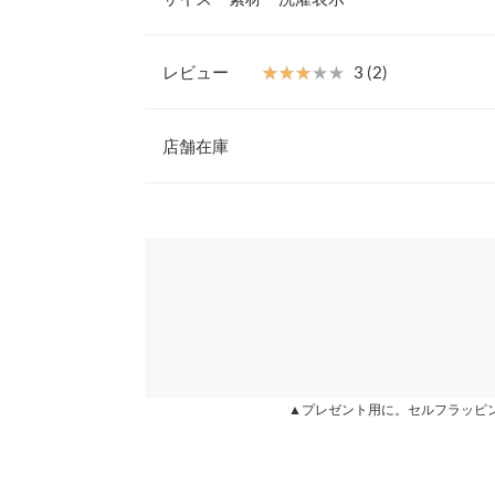
ので、スタイルアップ効果も期待できます。
【素材・サイズ感】
【サイズ規格】
ハリのある綿100%のデニム素材。ご愛用いただく
神戸レタスオリジナルの独自規格です。
レビュー
★★★★★
★★★★★
3 (2)
てる楽しみも◎。オールシーズン使えるブルーとイ
※キャンセル/変更不可
レビュー：2件
S
店舗在庫
前股上
32
★★★★★
★★★★★
5
※表示されている情報は、8/07 06:59 時点のものになりま
ウエスト幅
30.5
カラー：インディゴ
※在庫ありの表示でも売り切れ等の場合がございますので
サイズ：M
購入日：2023/05/18
わせください。
ヒップ幅
43.5
骨格ウェーブに最適なデニムでした！ 足もまっす
ストで しっかり脚長効果ばつぐんでした◎ 色違い
裾幅
19.5
兵庫県
三宮店
ロング丈も出たらなお良いのになぁと思いました（´-`
股下
69
卐ちゃん |
身長：
166cm
~
170cm
| 体重：
46kg
~
50
姫路店
ワタリ幅
27
▲プレゼント用に。セルフラッピ
★★★★★
★★★★★
1
身長別サイズガ
カラー：ブルー
サイズ：M
購入日：2024/09/05