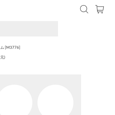
[M3776]
還元
)