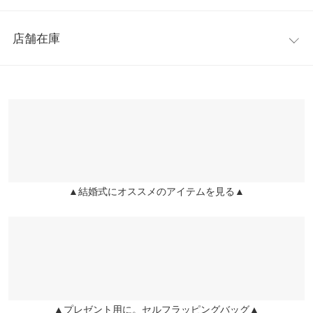
筒丈
6.5
6.6
6.7
6.8
見せてくれます◎
レビュー：6件
※キャンセル/変更不可
足幅
7.2
7.4
7.6
7.8
店舗在庫
【サイズ】
★★★★★
★★★★★
5
甲幅
13
13.2
13.4
13.6
S:22.5-23.0/M:23.0-23.5/L:23.5-24.0/LL:24.0-24.5
カラー：スエードモカ
サイズ：M
購入日：2023/05/22
※表示されている情報は、8/07 13:34 時点のものになります。
【実寸(cm)約】
※在庫ありの表示でも売り切れ等の場合がございますので、詳し
ヒール高
-
6
-
-
デザインも素敵でヒールなのに歩きやすい。 大切な日に履きまし
●サイズ…S/M/L/LL
くはご利用店舗にお問い合わせください。
さ
た。
●筒丈…6.5/6.6/6.7/6.8
●足幅…7.2/7.4/7.6/7.8
いちご大福 |
身長：
151cm
~
155cm
| 体重：
46kg
~
50kg
| 足のサイズ：
~
前高さ
-
1
-
-
兵庫県
三宮店
●甲幅…13/13.2/13.4/13.6
店舗在庫
●ヒール高さ…6
★★★★★
★★★★★
4
片足の重
-
220
-
-
●前高さ…1
さ（g）
▲結婚式にオススメのアイテムを見る▲
カラー：スエードモカ
サイズ：S
購入日：2025/11/11
姫路店
店舗在庫
●重さ(片足)…220g
めっちゃかわいいです！ 長時間履いていると疲れますが、女子会
身長別サイズガイド
サイズ規格・採寸について
【素材】
の日などによく使います！ 黒も再販されたらほしいです。
合成皮革
※生産時期の違いによる色や素材に関して、多少の個体差が生じ
lettuce2947 |
身長：
151cm
~
155cm
| 体重：
41kg
~
45kg
| 足のサイズ：
※【伸縮】なし/【淡色透け】なし/【濃色透け】なし/【裏地】あ
ている場合がございます。予めご了承ください。
22.0cm
~
22.5cm
り
※上記寸法は、生産時に指示した寸法に従い掲載しております。
★★★★★
★★★★★
4
生産時期の違いによる製造時の個体差が多少生じている場合がご
▲プレゼント用に。セルフラッピングバッグ▲