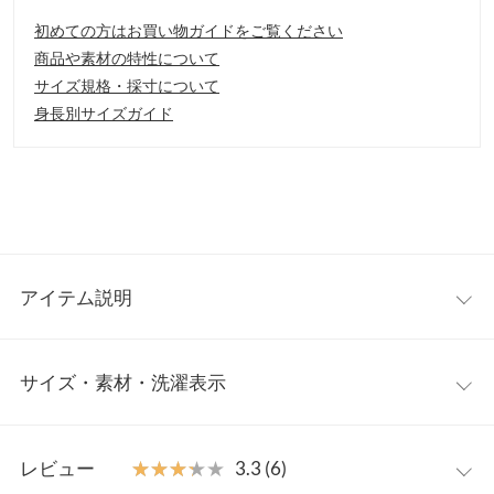
初めての方はお買い物ガイドをご覧ください
商品や素材の特性について
サイズ規格・採寸について
身長別サイズガイド
アイテム説明
上品なビジューバックルで足元から華やかさをプラスしてくれる
サイズ・素材・洗濯表示
一足。カジュアルコーデの外しアイテムとしてデイリー使いから
オケージョンスタイルまで様々なシーンで活躍してくれるアイテ
ムです。
S
M
L
LL
【素材・サイズ感】
レビュー
★★★★★
★★★★★
3.3 (6)
S-LLの4サイズ展開。シャープなポインテッドトゥが足をきれいに