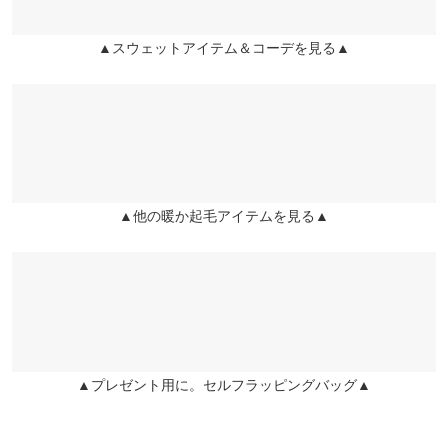
★★★★★
★★★★★
5
袖口幅
9
カラー：ホワイト
購入日：2023/01/30
▲スウェットアイテム＆コーデを見る▲
姫路店
店舗在庫
どちらかと言うとライトスウェットですが裏起毛なので肌寒い時
身長別サイズガイド
サイズ規格・採寸について
期等に良さそうです。真っ白なスウェットは意外と少ないから案
外周りと被らなさそうな気がします。
※生産時期の違いによる色や素材に関して、多少の個体差が生じ
ている場合がございます。予めご了承ください。
Ki Ki |
身長：
156cm
~
160cm
| 体重：
41kg
~
45kg
| 足のサイズ：
23.0cm
~
※上記寸法は、生産時に指示した寸法に従い掲載しております。
23.5cm
生産時期の違いによる製造時の個体差が多少生じている場合がご
▲他の暖か起毛アイテムを見る▲
★★★★★
★★★★★
5
ざいます。また、商品についたメーカータグの数値とは異なる場
合がございます。予めご了承ください。
カラー：ベージュ
購入日：2022/11/09
一目惚れで色違いで2色購入しました☆ 丈感もゆるっと感も丁度
いいです。 割と薄手の起毛だったのでホワイトは透けますが、重
ね着すれば問題なし♪
素材
りりーり |
身長：
156cm
~
160cm
| 体重：
46kg
~
50kg
| 足のサイズ：
24.0cm
(本体)綿50% ポリエステル50% (リブ)綿57% ポリエステル38% ポ
▲プレゼント用に。セルフラッピングバッグ▲
~
24.5cm
リウレタン5%
商品詳細
★★★★★
★★★★★
4