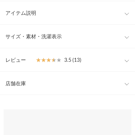
アイテム説明
モダンなロゴデザインが目を惹く大人のロゴスウェット。落ち着
サイズ・素材・洗濯表示
いたデザインなのでカジュアルになりすぎず、大人っぽく着こな
せます。パンツスタイルはもちろん、マーメイドスカートやタイ
トスカートなどフェミニンなアイテムと合わせたMixコーデもお
ワンサイズ
すすめです。
レビュー
★★★★★
★★★★★
3.5 (13)
【素材・サイズ感】
着丈
64.5
柔らかい肌触りが魅力のあたたかい裏起毛素材。ゆったりしつつ
レビュー：13件
も着ぶくれしない絶妙シルエットに仕上げました。ライトなスウ
身幅
63
店舗在庫
ェット地でアウターやジレのインナーにもすっきり着用していた
★★★★★
★★★★★
5
肩幅
56
だけます。
カラー：ネイビー
購入日：2024/01/01
※表示されている情報は、8/09 07:11 時点のものになります。
※キャンセル/変更不可
※在庫ありの表示でも売り切れ等の場合がございますので、詳し
裾幅
53
分厚すぎないので少し肌寒い日に丁度良いです
くはご利用店舗にお問い合わせください。
my♥︎︎mama |
身長：
156cm
~
160cm
| 体重：
51kg
~
55kg
| 足のサイズ：
袖丈
61
23.0cm
~
23.5cm
兵庫県
三宮店
袖幅
27
店舗在庫