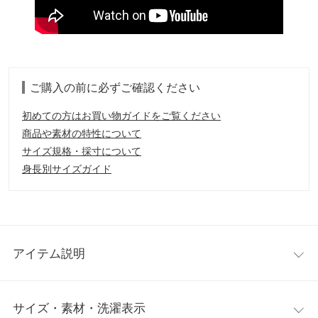
ご購入の前に必ずご確認ください
初めての方はお買い物ガイドをご覧ください
商品や素材の特性について
サイズ規格・採寸について
身長別サイズガイド
アイテム説明
人気美容クリエイターの水越みさとさんとのコラボアイテム。女
サイズ・素材・洗濯表示
性らしい着こなしが叶うニットトップス×ワンピースの2点SET。