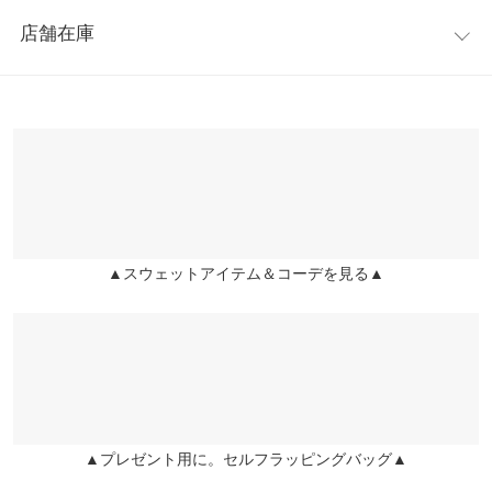
レビュー：9件
えました。バックゴム仕様なのでストレスフリーな快適な着心
身幅
43
店舗在庫
地。
★★★★★
★★★★★
5
肩幅
45
※キャンセル/変更不可
カラー：ベージュ
購入日：2022/10/27
※表示されている情報は、8/09 14:03 時点のものになります。
※在庫ありの表示でも売り切れ等の場合がございますので、詳し
ウエスト幅
36〜56
生地は薄めなので寒い時期1枚では厳しいです。春や秋にたくさ
くはご利用店舗にお問い合わせください。
ん重宝しそうです^ ^ウエストにタックが入っているので、ストン
裾幅
84
としたスウェットワンピースより細見えします⑅◡̈*着丈長めなの
兵庫県
三宮店
でブーツやヒールを合わせて着用しています(⁎❛⃘ ꒵ ❛⃘⁎)
袖丈
61
店舗在庫
✳︎りい✳︎ |
身長：
156cm
~
160cm
| 体重：
46kg
~
50kg
| 足のサイズ：
24.0cm
袖幅
18
~
24.5cm
▲スウェットアイテム＆コーデを見る▲
姫路店
店舗在庫
袖口幅
9.5
★★★★★
★★★★★
5
カラー：ブラック
購入日：2022/10/31
身長別サイズガイド
サイズ規格・採寸について
サイズ指定がなかったのですが太めの私にも普通に着られました
※生産時期の違いによる色や素材に関して、多少の個体差が生じ
しかも着痩せして見えるので満足しています。着心地もいいで
ている場合がございます。予めご了承ください。
す。
▲プレゼント用に。セルフラッピングバッグ▲
※上記寸法は、生産時に指示した寸法に従い掲載しております。
まみぃ |
身長：
151cm
~
155cm
| 体重：
66kg
~
70kg
| 足のサイズ：
23.0cm
~