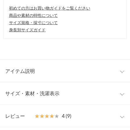
初めての方はお買い物ガイドをご覧ください
商品や素材の特性について
サイズ規格・採寸について
身長別サイズガイド
アイテム説明
パーカーのカジュアル感に女性らしさをミックスしたパーカーワ
サイズ・素材・洗濯表示
ンピース。ウエストシェイプのシルエットにスタイルアップ効果
も期待出来ます。ポケット付きで機能性も◎。袖口はリブ素材で
カジュアル感も演出、袖をたくし上げる抜け感のある着こなしも
ワンサイズ
おすすめです。
レビュー
★★★★★
★★★★★
4 (9)
【素材・サイズ感】
着丈
125
ロングシーズン楽しめる肌当たりのいいスウェット素材であつら