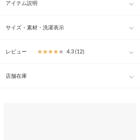
アイテム説明
大人気インフルエンサー【misatoさん】コラボアイテム。ころん
サイズ・素材・洗濯表示
としたフォルムながら、見た目以上の収納力。きれいめからカジ
ュアルスタイルのアクセントなど幅広いコーデに使えます。ゴー
ルドのジップもアクセントになり、上質な印象を引き立てます。
ワンサイズ
【素材・サイズ感】
レビュー
★★★★★
★★★★★
4.3 (12)
輝きと質感のあるベロア素材。コンパクトなサイズ感で、冬のア
重さ（g）
210
ウタースタイルにもぴったり。使いやすいベーシックカラーと差
レビュー：12件
し色の4色展開。
高さ
16
店舗在庫
※キャンセル/変更不可
★★★★★
★★★★★
5
横幅
30
カラー：ワイン
購入日：2022/10/06
※表示されている情報は、8/08 21:58 時点のものになります。
※在庫ありの表示でも売り切れ等の場合がございますので、詳し
マチ
12
とてもおしゃれです。
くはご利用店舗にお問い合わせください。
まりまりこ |
身長：
151cm
~
155cm
| 体重：
46kg
~
50kg
| 足のサイズ：
持ち手
18
22.0cm
~
22.5cm
兵庫県
三宮店
持ち手高さ
10
店舗在庫
★★★★★
★★★★★
5