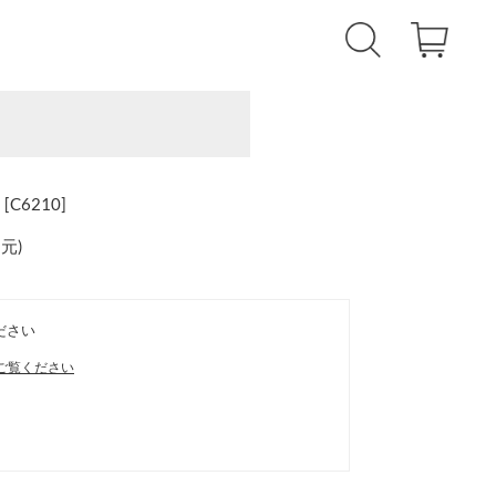
6210]
還元
)
ださい
ご覧ください