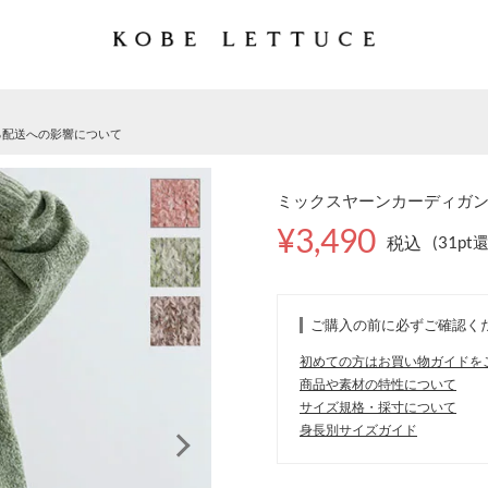
る配送への影響について
ミックスヤーンカーディガン [C
¥3,490
税込
(31pt
ご購入の前に必ずご確認く
初めての方はお買い物ガイドを
商品や素材の特性について
サイズ規格・採寸について
身長別サイズガイド