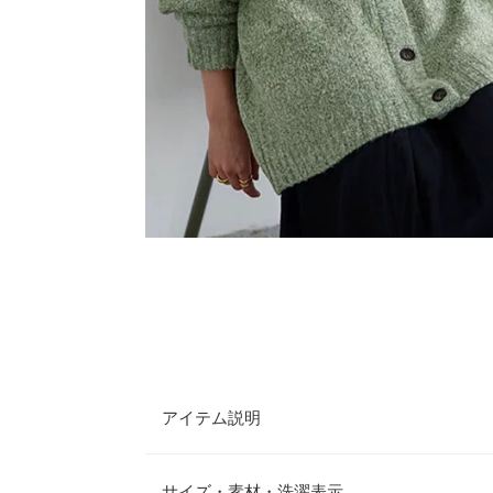
アイテム説明
メランジ感が目をひく、ミックスヤーンで表情豊に
ック＋コクーンのシルエットがさりげなく、気にな
サイズ・素材・洗濯表示