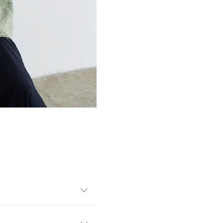
仕上げたカーディガン。深Vネ
るパーツをカバーしてくれま