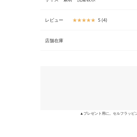
す。さっと羽織るだけで、いつものコーディネート
【素材・サイズ感】
柔らかく優しい風合いのミックスヤーンニット。旬
レビュー
★★★★★
★★★★★
5 (4)
いソフトな色合い。ゆったりと着れるリラックス感
着丈
イヤードスタイルも楽しめます。
レビュー：4件
※キャンセル/変更不可
店舗在庫
身幅
肩幅
★★★★★
★★★★★
5
※表示されている情報は、8/06 22:10 時点のものになりま
カラー：杢グリーン
※在庫ありの表示でも売り切れ等の場合がございますので
購入日：2022/11/14
わせください。
裾幅
作りも しっかりして◎ 身幅は大きいですが とても
袖丈
真冬に外出るにはキビシイ素材ですが部屋の中なら
兵庫県
三宮店
ても良さそうな色味なので暖かくなったら外で沢山
袖幅
chicomaru |
身長：
151cm
~
155cm
| 体重：
46kg
~
50
袖口幅
姫路店
▲プレゼント用に。セルフラッピ
身長別サイズガ
★★★★★
★★★★★
5
カラー：杢グリーン
購入日：2022/10/15
※生産時期の違いによる色や素材に関して、多少の個体
す。予めご了承ください。