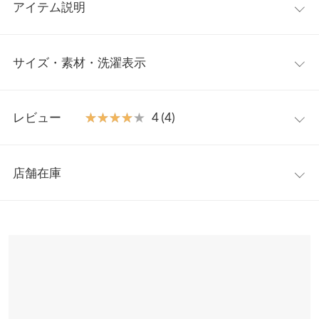
アイテム説明
コーデを考えなくてもお洒落見えさせてくれる、トレンドの金ボ
サイズ・素材・洗濯表示
タンをあしらったゆるテーパードパンツ。フロントタックで縦の
ラインを強調し、美脚シルエットに。細身すぎないテーパードシ
ルエットで、下腹部やもも周りを気にせずお召いただけます。
【サイズ規格】
【素材・サイズ感】
レビュー
★★★★★
★★★★★
4 (4)
神戸レタスオリジナルの独自規格です。
M/Lの2サイズ展開。ウエストのゴムを使用しないことで、後ろ姿
まで抜かりなく綺麗なシルエットをキープしてくれます。滑らか
レビュー：4件
M
L
でマットな生地で、季節を問わずロングシーズン着ていただけま
店舗在庫
前股上
34
34
す。
★★★★★
★★★★★
5
※キャンセル/変更不可
カラー：イエロー
サイズ：L
購入日：2022/09/18
※表示されている情報は、8/06 19:50 時点のものになります。
ウエスト幅
33.5
36.5
※在庫ありの表示でも売り切れ等の場合がございますので、詳し
これぐらいウエストがゆるめの履き心地が好みなので、出会えて
くはご利用店舗にお問い合わせください。
ヒップ幅
49
52
嬉しいです。このようなウエスト、丈感のパンツを増やしていた
だきたいです。また、出先でチョコソースをこぼしてしまいまし
裾幅
18.5
19.5
兵庫県
三宮店
たが、帰宅後すぐに洗濯機で綺麗に洗え、しわにならず乾きまし
店舗在庫
た。
股下
61
61