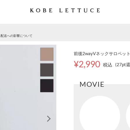
る配送への影響について
前後2wayVネックサロペット [
¥2,990
税込
(27pt
MOVIE