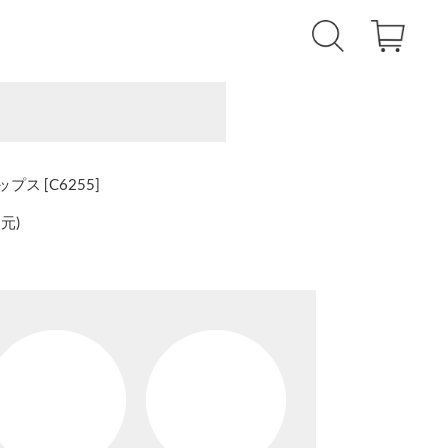
ス [C6255]
還元
)