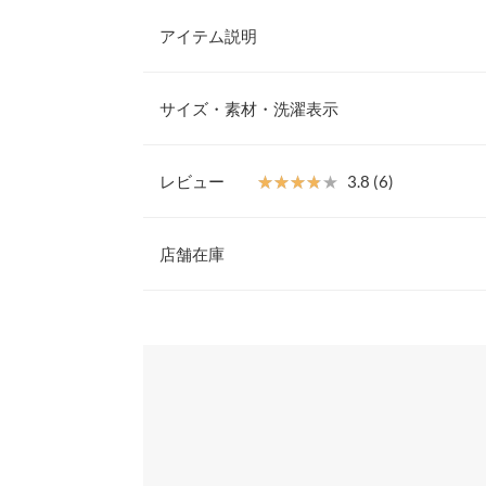
アイテム説明
ご自宅で手洗いが可能な、どんなボトムにも対応す
ショルダーでゆるいシルエットながら、袖はすっき
サイズ・素材・洗濯表示
よいVネックとサイドスリットによってこなれ感も
【素材・サイズ感】
シンプルな表面感のミラノリブニットを使用。肉厚
レビュー
★★★★★
★★★★★
3.8 (6)
しており、キレイめで上品な雰囲気です。デニムで
着丈（前）
トレンド感のあるスタイリングに、お手持ちのお洋
レビュー：6件
※キャンセル/変更不可
店舗在庫
着丈（後）
身幅
★★★★★
★★★★★
5
※表示されている情報は、8/06 14:38 時点のものになりま
カラー：チャコール
※在庫ありの表示でも売り切れ等の場合がございますので
購入日：2022/09/14
わせください。
肩幅
ゆとりがある感じで着用も楽でシルエットも可愛い
裾幅
兵庫県
三宮店
TAF |
身長：
161cm
~
165cm
| 体重：
61kg
~
65
袖丈
袖幅
姫路店
★★★★★
★★★★★
5