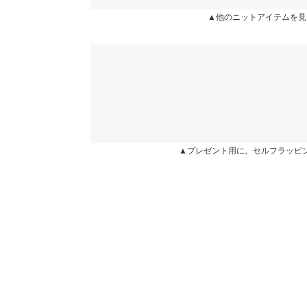
カラー：チャコール
購入日：2022/09/13
▲他のニットアイテムを見
袖口幅
デニムにもスカートにも合わせやすくて着回しきき
身長別サイズガ
トが苦手なのでこのもっちりした生地感も気に入っ
※生産時期の違いによる色や素材に関して、多少の個体
yuuun |
身長：
161cm
~
165cm
| 体重：
46kg
~
50
す。予めご了承ください。
※上記寸法は、生産時に指示した寸法に従い掲載してお
造時の個体差が多少生じている場合がございます。また
★★★★★
★★★★★
4
値とは異なる場合がございます。予めご了承ください。
カラー：イエロー
購入日：2023/09/29
▲プレゼント用に。セルフラッピ
思ったより丈が短めに感じましたが、とろみ素材で
user_20230806114238996139 |
身長：
161cm
~
16
素材
レーヨン50% ナイロン26% ポリエステル24%
商品詳細
伸縮性：あり 淡色透け：一部あり 濃色透け：一
★★★★★
★★★★★
4
原産国
カラー：ブラック
購入日：2023/09/28
中国
サイズちょうどよかったです♪