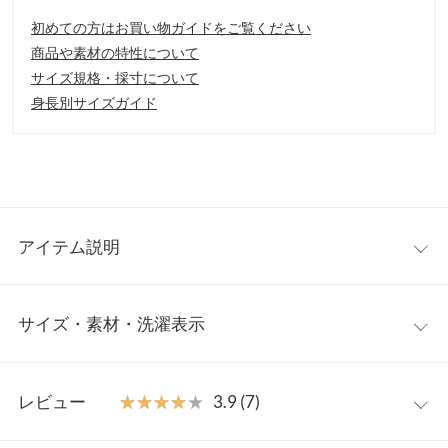
初めての方はお買い物ガイドをご覧ください
商品や素材の特性について
サイズ規格・採寸について
身長別サイズガイド
アイテム説明
肩にあしらったギャザーと袖のボリューム感が目を惹くデザイン
サイズ・素材・洗濯表示
トップス。フェミニンなデザインながらカットソー素材で程よく
カジュアルダウンしデイリーに取り入れやすいのも魅力◎どんな
ボトムとも相性よくサロペやキャミワンピなどのインナー使いに
ワンサイズ
も活躍します。
レビュー
★★★★★
★★★★★
3.9 (7)
【素材・サイズ感】
着丈（前）
69
カジュアルに着回せるコットン素材。気になる体型はカバーして