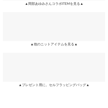
★★★★★
★★★★★
5
袖口幅
9
▲岡部あゆみさんコラボITEMを見る▲
姫路店
店舗在庫
カラー：グレージュ
購入日：2022/10/21
身長別サイズガイド
サイズ規格・採寸について
もちもちして肌触りのいいニットです シンプルなシルエットなの
でどんなボトムにも合わせやすくておすすめです！
※生産時期の違いによる色や素材に関して、多少の個体差が生じ
ている場合がございます。予めご了承ください。
rncn |
身長：
151cm
~
155cm
| 体重：
41kg
~
45kg
| 足のサイズ：
22.0cm
~
※上記寸法は、生産時に指示した寸法に従い掲載しております。
22.5cm
生産時期の違いによる製造時の個体差が多少生じている場合がご
▲他のニットアイテムを見る▲
★★★★★
★★★★★
5
ざいます。また、商品についたメーカータグの数値とは異なる場
合がございます。予めご了承ください。
カラー：ライトピンク
購入日：2022/12/06
2回目の購入です。毛玉は出来にくいと思います。シンプルで合
わせやすいのでヘビロテしています。
しゅん |
身長：
156cm
~
160cm
| 体重：
51kg
~
55kg
| 足のサイズ：
23.0cm
~
素材
23.5cm
レーヨン50% ナイロン28% ポリエステル22%
▲プレゼント用に。セルフラッピングバッグ▲
商品詳細
★★★★★
★★★★★
5
伸縮性：あり 淡色透け：一部あり 濃色透け：一部あり 裏
カラー：アイボリー
購入日：2022/11/28
地：なし
原産国