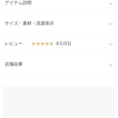
アイテム説明
大人気インフルエンサー【岡部あゆみさんコラボ】毎日着たくな
サイズ・素材・洗濯表示
る着心地が魅力のベーシックニットトップス。どんなテイストに
も合わせやすいシンプルさながら、長めのリブデザインがアクセ
ントに。ON/OFFで着回せる万能アイテムです。
ワンサイズ
【素材・サイズ感】
レビュー
★★★★★
★★★★★
4.5 (51)
特有の柔らかさとミドルゲージで滑らかな風合いに仕上げたニッ
着丈
59
ト素材。ゆとりをもたせたサイズ感に、深めに入ったサイドスリ
レビュー：51件
ットが抜け感のあるシルエットに。豊富なカラー展開も魅力です
身幅
58
店舗在庫
◎
★★★★★
★★★★★
5
肩幅
57.5
※キャンセル/変更不可
カラー：ライトピンク
購入日：2023/09/21
※表示されている情報は、8/10 15:50 時点のものになります。
※在庫ありの表示でも売り切れ等の場合がございますので、詳し
裾幅
54.5
ターコイズと2色買いしました。どっちの色味もとても可愛いで
くはご利用店舗にお問い合わせください。
す。
袖丈
44.5
sa203467 |
身長：
156cm
~
160cm
| 体重：
46kg
~
50kg
| 足のサイズ：
兵庫県
三宮店
23.0cm
~
23.5cm
袖幅
16
店舗在庫