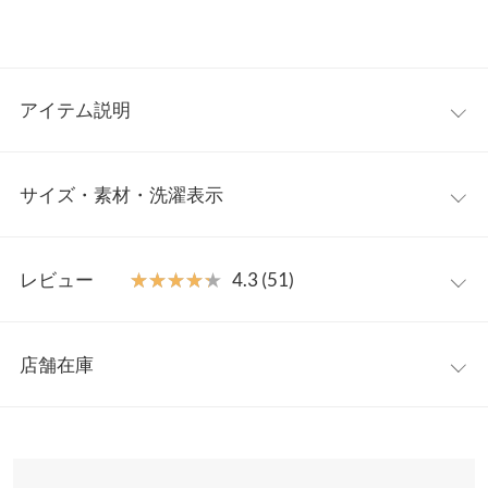
アイテム説明
大きすぎず、小さすぎない、お出かけにちょうどいいサイズ感の
サイズ・素材・洗濯表示
バッグ。ショルダーストラップ付きで2wayお使いいただけます。
デイリーコーデのアクセントから、ドレスアップなど様々なシー
ンで活躍します。
ワンサイズ
【素材・サイズ感】
レビュー
★★★★★
★★★★★
4.3 (51)
軽くデイリーに使いやすい合成皮革を使用。マチがあるので、長
【A】高さ
14
財布はもちろん、厚みのあるカメラやポーチの収納もすっぽり。
レビュー：51件
ダブルファスナーでがばっと大きくひらくので荷物の出し入れも
【A】横幅
19〜24
店舗在庫
スムーズ。
★★★★★
★★★★★
5
【A】マチ
9.5
※キャンセル/変更不可
カラー：ブラック
購入日：2024/04/07
※表示されている情報は、8/09 13:48 時点のものになります。
※在庫ありの表示でも売り切れ等の場合がございますので、詳し
【A】持ち手
24
リピート3度目です！とっても使いやすくお気に入りの商品です!
くはご利用店舗にお問い合わせください。
軽くて使いやすく、中には十分必要な物入れられるので良いです!