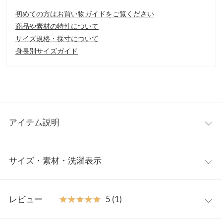
初めての方はお買い物ガイドをご覧ください
商品や素材の特性について
サイズ規格・採寸について
身長別サイズガイド
アイテム説明
スタイリッシュで実用性を兼ねたシンプルデザインのバンブー
サイズ・素材・洗濯表示
傘。持ち手をバンブーにする事で高級感あるクラシカルな印象
に。パイピングによる縁取りがアクセントな色付きビニール傘で
す。
ワンサイズ
【素材・サイズ感】
レビュー
★★★★★
★★★★★
5 (1)
16本の多骨傘は風に強く丈夫な構造。シックで大人っぽい印象。
長さ
85
広げると孤を描くきれいなシルエットも魅力です◎