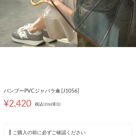
バンブーPVCジャバラ傘 [J1056]
¥2,420
税込
(22pt還元
)
ご購入の前に必ずご確認ください