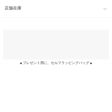
レビュー：1件
※キャンセル/変更不可
横幅
100
店舗在庫
★★★★★
★★★★★
5
身長別サイズガイド
サイズ規格・採寸について
カラー：ブラウン
購入日：2022/09/25
※表示されている情報は、8/08 20:50 時点のものになります。
※在庫ありの表示でも売り切れ等の場合がございますので、詳し
※生産時期の違いによる色や素材に関して、多少の個体差が生じ
高級感があり、とっても気に入りました(*'▽'*) 良い傘に出会えて
くはご利用店舗にお問い合わせください。
ている場合がございます。予めご了承ください。
良かったです♩
※上記寸法は、生産時に指示した寸法に従い掲載しております。
ai |
身長：
161cm
~
165cm
| 体重：
51kg
~
55kg
| 足のサイズ：
23.0cm
~
兵庫県
三宮店
生産時期の違いによる製造時の個体差が多少生じている場合がご
23.5cm
店舗在庫
ざいます。また、商品についたメーカータグの数値とは異なる場
合がございます。予めご了承ください。
▲プレゼント用に。セルフラッピングバッグ▲
姫路店
more
レビューを書く
店舗在庫
投稿でポイントプレゼント
素材
ポリエチレン 持ち手:バンブー
商品詳細
伸縮性：なし 淡色透け：あり 濃色透け：あり 裏地：なし
原産国