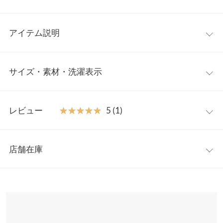
アイテム説明
【はらちゃんコラボ】シリーズからキッズ服が新登場。同素材で
サイズ・素材・洗濯表示
大人用の
と合わせて親子
【C6314】マルチWAYティアードブラウス
お揃いリンクコーデもおすすめです◎
【素材・サイズ感】
S(90-100)
M(110-120)
ふんわりシルエットで着心地よく着脱しやすさも魅力の一枚。上
レビュー
★★★★★
★★★★★
5 (1)
品な生地感なのでお出かけやイベントにもぴったりです。
着丈
40
50
レビュー：1件
インスタライブ出演中！絶大な支持を誇
《Who is はらちゃん》
身幅
34
36
店舗在庫
るKOBE LETTUCEの大人気スタッフ。ママ目線の着こなしに
★★★★★
★★★★★
5
も定評のある彼女が、今回新たな"挑戦"と"想い"をたくさん詰
肩幅
20
23
カラー：ライトベージュ
サイズ：S(90-100)
購入日：2022/08/08
めたお洋服を作りました♪ (はらちゃん /161cm / ブルベース
※表示されている情報は、8/09 01:15 時点のものになります。
夏）
?はらちゃんコーディネートをCHECK
※在庫ありの表示でも売り切れ等の場合がございますので、詳し
裾幅
85
87
プレゼントに買いました。お値段以上の満足です♪
くはご利用店舗にお問い合わせください。
※この商品は、商品管理上の観点から返品や交換をお受けできま
バカンスらぶ |
身長：
151cm
~
155cm
| 体重：
41kg
~
45kg
| 足のサイズ：
袖丈
37
47
せん。 ※キャンセル/変更不可
22.0cm
~
22.5cm