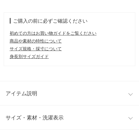
ご購入の前に必ずご確認ください
初めての方はお買い物ガイドをご覧ください
商品や素材の特性について
サイズ規格・採寸について
身長別サイズガイド
アイテム説明
ぽこぽことした立体感のある素材が目を引くボリュームスリーブ
サイズ・素材・洗濯表示
ブラウス。ボートネックorオフショルで着用できる2wayデザイン
なので、夏から秋への季節の変わり目に重宝するアイテムです。
もちろん春先にも着やすい1枚〇
ワンサイズ