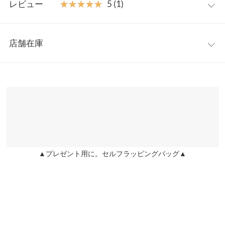
【素材・サイズ感】
レビュー
★★★★★
★★★★★
5 (1)
ふんわりと軽い質感の生地で、涼しく着心地も抜群◎。ボディラ
着丈（前）
68
インのでない、ゆったりとしたシルエット。袖はボリューミーな
レビュー：1件
デザインなので、シンプルすぎず主役感満載。いつものシンプル
着丈（後）
76
店舗在庫
なボトムに1枚合わせるだけでスタイリングが完成します。
★★★★★
★★★★★
5
身幅
67
※キャンセル/変更不可
カラー：ブラウン
購入日：2024/04/01
※表示されている情報は、8/08 15:32 時点のものになります。
※在庫ありの表示でも売り切れ等の場合がございますので、詳し
襟開き幅
26
お家でもちょっとおしゃれに見えるものをと思い、購入しました
くはご利用店舗にお問い合わせください。
がとても可愛かったので近場のお出かけにも着用しています。丈
裾幅
68
感はお尻もギリギリ隠れる長さなので、身体のラインが気になり
兵庫県
三宮店
ません。長袖ですが生地は薄く涼しいので夏も問題なく使用でき
裄丈
83.5
店舗在庫
ると思います。ちなみにブラウンは透け感ありません！
袖幅
25.5
▲プレゼント用に。セルフラッピングバッグ▲
lettuce202204212350421 |
身長：
161cm
~
165cm
| 体重：
46kg
~
50kg
| 足
姫路店
店舗在庫
のサイズ：
~
袖口幅
11〜27
身長別サイズガイド
サイズ規格・採寸について
more
レビューを書く
投稿でポイントプレゼント
※生産時期の違いによる色や素材に関して、多少の個体差が生じ