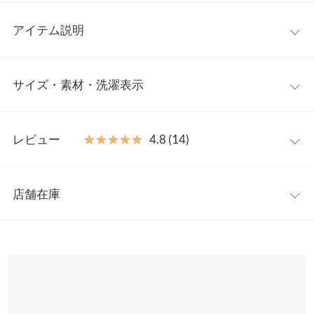
アイテム説明
胸元に大きくレイアウトされたロゴが、コーディネートに華を添
サイズ・素材・洗濯表示
えてくれるフレンチスリーブTシャツ。インパクトがありながら
もコーデに取り入れやすく、抜け感のあるスタイリングに◎。モ
ックネックが程よいトレンド感と大人な雰囲気をプラスしてくれ
ミニロゴ
ワンサイズ
ます。
レビュー
★★★★★
★★★★★
4.8 (14)
【素材・サイズ感】
着丈（前）
63
柔らかく肌さわりのよいTシャツ素材を使用。ネック部分は伸縮
レビュー：14件
性のあるリブ生地を使用し着脱スムーズに。ゆとりのあるシルエ
着丈（後）
70
店舗在庫
ットが身体のラインもカバーしてくれるのも嬉しいポイントで
★★★★★
★★★★★
5
肩幅
51
す。
カラー：チャコール×エクリュ
タイプ：カレッジロゴ
購入日：
※表示されている情報は、8/09 19:50 時点のものになります。
※キャンセル/変更不可
2023/04/13
※在庫ありの表示でも売り切れ等の場合がございますので、詳し
身幅
57
くはご利用店舗にお問い合わせください。
生地感も色味も形も大正解でした！ 再販希望です。年齢関係なく
裾幅
58.5
着用できる tシャツだと思います。
兵庫県
三宮店
マスカット |
身長：
161cm
~
165cm
| 体重：
51kg
~
55kg
| 足のサイズ：
~
袖口幅
15.5
店舗在庫