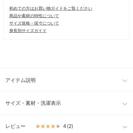
初めての方はお買い物ガイドをご覧ください
商品や素材の特性について
サイズ規格・採寸について
身長別サイズガイド
アイテム説明
フロッキードット柄プリントが印象的なフレアスカート。柔らか
サイズ・素材・洗濯表示
なボリューム感が女性らしい優しげな1枚です。夏から秋まで長
くご着用いただけます。
【素材・サイズ感】
ワンサイズ
程よく透けるシアー素材が華やかに見せてくれます。幼い印象に
レビュー
★★★★★
★★★★★
4 (2)
なりがちなドット柄も、上品な雰囲気◎。ウエスト総ゴムで着脱