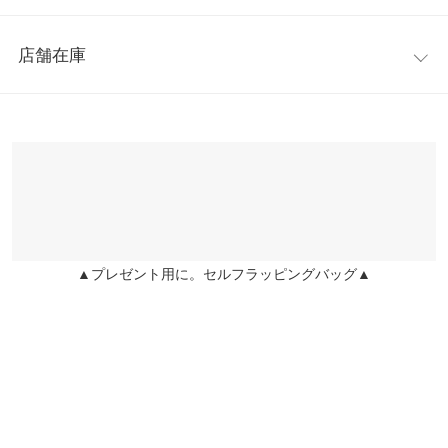
【A】総丈
79
らくらくなのもおすすめポイントです。
レビュー：2件
※キャンセル/変更不可
【A】ウエスト幅
30〜50
店舗在庫
★★★★★
★★★★★
5
【A】裾幅
89
カラー：アイボリー
購入日：2022/07/31
※表示されている情報は、8/09 03:05 時点のものになります。
※在庫ありの表示でも売り切れ等の場合がございますので、詳し
【B】総丈
68
シアーにドット柄が映えてかわいいです！意外と合わせやすい
くはご利用店舗にお問い合わせください。
ദ്ദി^._.^)
身長別サイズガイド
サイズ規格・採寸について
y♡ |
身長：
156cm
~
160cm
| 体重：
46kg
~
50kg
| 足のサイズ：
23.0cm
~
兵庫県
三宮店
23.5cm
店舗在庫
【A】本体【B】裏地
★★★★★
★★★★★
3
▲プレゼント用に。セルフラッピングバッグ▲
【実寸(cm)約】
姫路店
店舗在庫
カラー：アイボリー
購入日：2022/08/03
●【A】総丈…79
●【A】ウエスト幅…30~50
すこし安っぽく子供っぽくみえるかな
●【A】裾幅…89
もち様 |
身長：
156cm
~
160cm
| 体重：
71kg
~
75kg
| 足のサイズ：
24.0cm
~
●【B】総丈…68
24.5cm
※A:本体、B:裏地