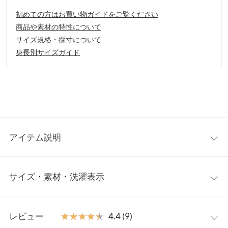
初めての方はお買い物ガイドをご覧ください
商品や素材の特性について
サイズ規格・採寸について
身長別サイズガイド
アイテム説明
トレンドのランタンスリーブデザインが目を惹く一着。ほどよく
サイズ・素材・洗濯表示
フェミニンさもプラスされ、大人かわいい印象に。シンプルなボ
トムを合わせるだけでトップスの存在感を引き立ててくれます◎
【素材・サイズ感】
ワンサイズ
光沢感あるリブ生地が高見えする一枚。張りのある素材が立体感
レビュー
★★★★★
★★★★★
4.4 (9)
を作り出し、ゆとりのあるサイズ感ながら華奢見えも叶えてくれ