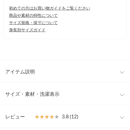
初めての方はお買い物ガイドをご覧ください
商品や素材の特性について
サイズ規格・採寸について
身長別サイズガイド
アイテム説明
濡らして振るだけ。冷感タオルの登場。普段のお出かけからスポ
サイズ・素材・洗濯表示
ーツ観戦、キャンプやフェス、ジョギングなど熱中症に注意した
いあらゆる場面で大活躍。水に濡らして軽く絞り、数回振るだけ
で、室内外でひんやり爽快。
【実寸(cm)約】
【素材・サイズ感】
レビュー
★★★★★
★★★★★
3.8 (12)
●サイズ…30×100/30cm×100cm/フード部分：27cm×50cm
涼やかなとライバル柄と、シンプルおしゃれなロゴデザインの2
タイプ。スナップボタン付きだから、頭からすっぽりかぶれる。