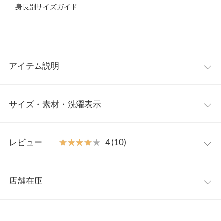
身長別サイズガイド
アイテム説明
ヴィンテージ感あるデザインが新鮮なバンドTシャツ。キャッチ
サイズ・素材・洗濯表示
ーなプリントデザインがコーデの主役になってくれます。デニム
やチノパンにさっと合わせるだけで、今っぽいこなれた着こなし
に。
ワンサイズ
【素材・サイズ感】
レビュー
★★★★★
★★★★★
4 (10)
オーバーサイズが魅力の一枚。肩の落ち感やサイズなど、程よい
着丈
71
抜け感が出るようバランスにこだわりました。カジュアルスタイ
レビュー：10件
ルにはもちろん、きれいめアイテムのハズシとしても使える1着
身幅
58
店舗在庫
です。
★★★★★
★★★★★
5
肩幅
50
※キャンセル/変更不可
カラー：ブラック
購入日：2023/04/15
※表示されている情報は、8/09 02:39 時点のものになります。
※在庫ありの表示でも売り切れ等の場合がございますので、詳し
裾幅
58