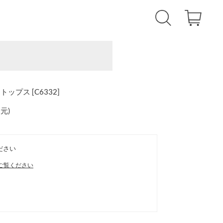
ップス [C6332]
還元
)
ださい
ご覧ください