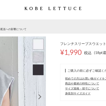
る配送への影響について
フレンチスリーブスウエットト
¥1,990
税込
(18pt
ご購入の前に必ずご確認く
初めての方はお買い物ガイドを
商品や素材の特性について
サイズ規格・採寸について
身長別サイズガイド