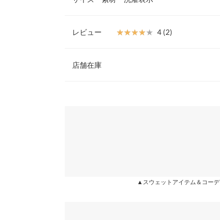
いテイストのコーディネートに使える1枚です。
【素材・サイズ感】
やわらかな肌触りのスウェット素材でリラックスし
レビュー
★★★★★
★★★★★
4 (2)
が気になる肩周り、二の腕をさりげなくカバーして
着丈
※キャンセル/変更不可
レビュー：2件
店舗在庫
身幅
肩幅
★★★★★
★★★★★
5
※表示されている情報は、8/06 19:20 時点のものになりま
カラー：杢グレー
※在庫ありの表示でも売り切れ等の場合がございますので
購入日：2023/09/25
わせください。
裾幅
これ腕太い人でもいける！！ スッキリ着こなせて
袖口幅
いー！！
兵庫県
三宮店
身長別サイズガ
lettuce902 |
身長：
151cm
~
155cm
| 体重：
41kg
~
45
※生産時期の違いによる色や素材に関して、多少の個体
姫路店
す。予めご了承ください。
★★★★★
★★★★★
3
▲スウェットアイテム＆コーデ
※上記寸法は、生産時に指示した寸法に従い掲載してお
カラー：杢グレー
購入日：2022/08/05
造時の個体差が多少生じている場合がございます。また
値とは異なる場合がございます。予めご了承ください。
生地は厚めでしっかりしています。 真夏には暑い