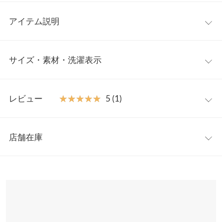
アイテム説明
シンプルで着回し力バツグンのパフスリーブブラウスの登場。ふ
サイズ・素材・洗濯表示
んわりした五分袖で気になる二の腕周りもしっかりとカバー。イ
ンでもアウトでも着こなしやすく、ワードローブにあると便利な
1着です。
ワンサイズ
【素材・サイズ感】
レビュー
★★★★★
★★★★★
5 (1)
やわらかいブラウス生地＋ふんわりしたシルエットで肌離れが良
着丈
53
く、夏でも涼しくご着用頂けます。ガーリーなスタイルはもちろ
レビュー：1件
ん、デニムやカラーパンツとも相性が良いのでカジュアルコーデ
身幅
48
店舗在庫
にもおすすめです。
★★★★★
★★★★★
5
肩幅
33
※キャンセル/変更不可
カラー：ブラック
購入日：2022/07/22
※表示されている情報は、8/08 20:36 時点のものになります。
※在庫ありの表示でも売り切れ等の場合がございますので、詳し
裾幅
54
安いし可愛い☆ 着丈は少し短めなので そのまま着る分には腕を上
くはご利用店舗にお問い合わせください。
げたりするとお腹丸見えになりますがジャンスカ・ワンピ合わせ
袖丈
33
に着る程で購入したので◎ 骨ストですが首の詰まり感も無く 暑い
兵庫県
三宮店
日でも見た目より快適に着れました！ コーデに合わせやすく2色
袖幅
24.5
店舗在庫