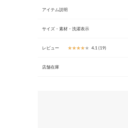
アイテム説明
首元の深いスリットが印象的なワンピース。キーネ
いフレアシルエットで、かわいくなりすぎずスマー
サイズ・素材・洗濯表示
トップス次第でカジュアルからきれいめまで雰囲気を
イクウール素材の
【E3192】
新登場！
【素材・サイズ感】
レビュー
★★★★★
★★★★★
4.1 (19)
ロングシーズン着回しのきく素材感で、秋冬シーズ
【A】着丈
ックなどニット類との合わせ、春夏シーズンではブ
レビュー：19件
れ、ワードローブに1枚持っていただくと重宝する
店舗在庫
【A】肩幅
※キャンセル/変更不可
【A】身幅
★★★★★
★★★★★
5
※表示されている情報は、8/09 02:27 時点のものになりま
カラー：グレージュ
※在庫ありの表示でも売り切れ等の場合がございますので
購入日：2025/06/07
わせください。
【A】裾幅
現在、妊娠7ヶ月です。とても着やすく、何を着る
【A】袖口幅
まいます。お腹周りもゆとりがあって、全然きつく
兵庫県
三宮店
討中です。
【B】着丈
ちゃんちゃん0113 |
身長：
151cm
~
155cm
| 体重：
56
身長別サイズガ
姫路店