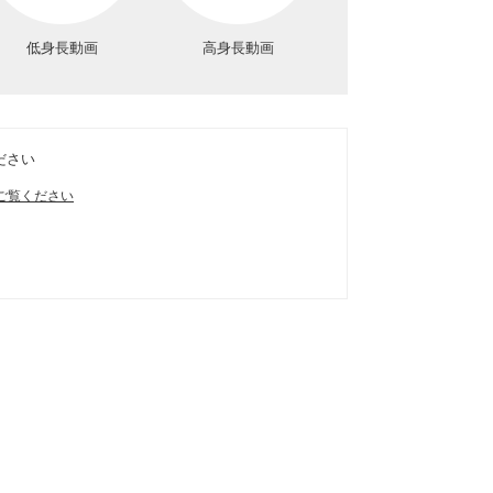
低身長動画
高身長動画
ださい
ご覧ください