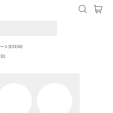
 [E3150]
還元
)