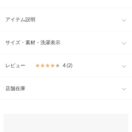
アイテム説明
大人可愛い、異素材切り替えのペプラムチュニックＴシャツ。前
サイズ・素材・洗濯表示
後非対称に切り替えラインを施し、花びらのようなフレアシルエ
ットに。周りと差をつけるお洒落なデザインに仕上げました。
【素材・サイズ感】
ワンサイズ
トップス部分は柔らかなＴシャツ生地、ペプラム部分はさらりと
レビュー
★★★★★
★★★★★
4 (2)
したシャツ生地を使用しました。暑い夏でも涼しく着ていただけ
着丈
69
るよう、薄めのカットソー素材で仕立てています◯ヒップまわり
レビュー：2件
えおしっかりカバーしてくれるチュニック丈。ウエスト切替位置
身幅
47
店舗在庫
は高めに設定し、着るだけでスタイルアップできるようこだわり
★★★★★
★★★★★
5
肩幅
38
ました。
カラー：ブラック
購入日：2022/07/14
※表示されている情報は、8/09 01:15 時点のものになります。
※キャンセル/変更不可
※在庫ありの表示でも売り切れ等の場合がございますので、詳し
裾幅
65
とっても可愛いです☆
くはご利用店舗にお問い合わせください。
Cindy |
身長：
~
| 体重：
~
| 足のサイズ：
~
袖丈
15