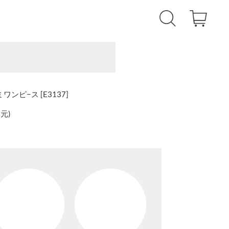
ンピ−ス [E3137]
還元
)