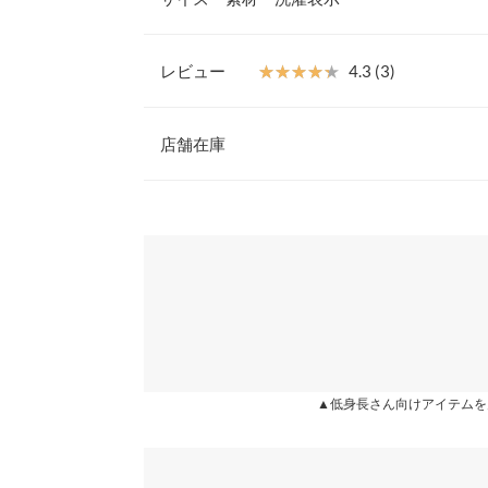
り広がるフレアラインと並んだくるみボタンが高見
【素材・サイズ感】
少し光沢の感じられる、しっかりとしたツイル生地
レビュー
★★★★★
★★★★★
4.3 (3)
ンレスにご着用頂けます。上品に広がるフレアシル
身幅
が魅力です。春夏はブラウスやTシャツと、秋冬は
レビュー：3件
いい◯前後2wayなので気分によって雰囲気を変え
店舗在庫
裾幅
※キャンセル/変更不可
着丈（肩紐除く）
★★★★★
★★★★★
5
※表示されている情報は、8/06 22:03 時点のものになりま
カラー：モカ
※在庫ありの表示でも売り切れ等の場合がございますので
購入日：2022/07/05
身長別サイズガ
わせください。
サイズ感丁度良いです！ ホント可愛い◎ モカもキ
※生産時期の違いによる色や素材に関して、多少の個体
オールシーズン着れます♪
す。予めご了承ください。
兵庫県
三宮店
※上記寸法は、生産時に指示した寸法に従い掲載してお
chicomaru |
身長：
151cm
~
155cm
| 体重：
46kg
~
50
造時の個体差が多少生じている場合がございます。また
値とは異なる場合がございます。予めご了承ください。
姫路店
★★★★★
★★★★★
4
▲低身長さん向けアイテムを
カラー：モカ
購入日：2022/07/06
生地がしっかりしていて、重さもある方だと思いま
素材