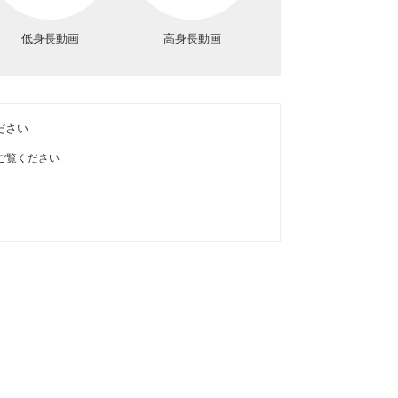
低身長動画
高身長動画
ださい
ご覧ください