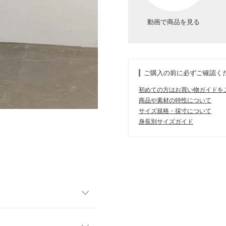
動画で商品を見る
ご購入の前に必ずご確認く
初めての方はお買い物ガイドを
商品や素材の特性について
サイズ規格・採寸について
身長別サイズガイド
ワンピース。お好きな長さで
着こなしが叶います。ふんわ