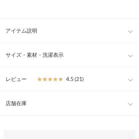
アイテム説明
夏のワードローブに1着は持っておきたいワッフル生地のカット
サイズ・素材・洗濯表示
ソー。さらりとトップス使いはもちろん、シャツやキャミワンピ
などのインナーとしても使える万能アイテムです。デコボコした
生地感でシワやよごれが目立ちにくいので、デイリー使いにぴっ
【サイズ規格】
たりです。
レビュー
★★★★★
★★★★★
4.5 (21)
神戸レタスオリジナルの独自規格です。
【素材・サイズ感】
表面感あるワッフル素材で、肌離れが良く暑い時期にも快適な着
レビュー：21件
M
L
心地。お好みのフィット感で選べる2サイズ展開です。裾ラウン
店舗在庫
着丈（前）
59
61
ドヘムで、インでもアウトでもバランス良く着られる着丈なのも
★★★★★
★★★★★
5
好印象◎。何色でもあると便利なトップスです。
カラー：ブラック
サイズ：M
購入日：2023/05/25
※表示されている情報は、8/06 19:49 時点のものになります。
着丈（後）
66
68
※キャンセル/変更不可
※在庫ありの表示でも売り切れ等の場合がございますので、詳し
一枚で着てもいいし、シャツやカーディガンの下にも着れて大活
くはご利用店舗にお問い合わせください。
身幅
45
48
躍です。