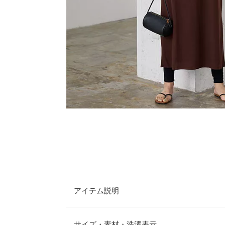
アイテム説明
配色パイピングがポイントのワンピース。表面に凹
で、着心地◎ボトムスとのレイヤードスタイルにお
サイズ・素材・洗濯表示