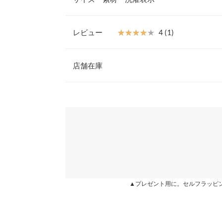
でも涼しく着こなせます。ブラックは透けにくいの
す。
【素材・サイズ感】
レビュー
★★★★★
★★★★★
4 (1)
ご自宅でのお洗濯が可能なワッフル素材を使用。扱
着丈
デイリー使いにおすすめです。ベーシックで着用し
レビュー：1件
開きなので授乳中のママにもおすすめ◯
店舗在庫
身幅
※キャンセル/変更不可
肩幅
★★★★★
★★★★★
4
※表示されている情報は、8/06 15:16 時点のものになりま
カラー：ブラック
※在庫ありの表示でも売り切れ等の場合がございますので
購入日：2022/07/09
わせください。
裾幅
二色買いして正解でした。一枚でおしゃれで楽で、
袖口幅
兵庫県
三宮店
ririsa |
身長：
151cm
~
155cm
| 体重：
51kg
~
55
身長別サイズガ
※生産時期の違いによる色や素材に関して、多少の個体
姫路店
す。予めご了承ください。
more
▲プレゼント用に。セルフラッピ
※上記寸法は、生産時に指示した寸法に従い掲載してお
造時の個体差が多少生じている場合がございます。また
値とは異なる場合がございます。予めご了承ください。