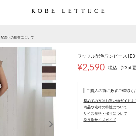
る配送への影響について
ワッフル配色ワンピース [E31
¥2,590
税込
(23pt
ご購入の前に必ずご確認く
初めての方はお買い物ガイドを
商品や素材の特性について
サイズ規格・採寸について
身長別サイズガイド