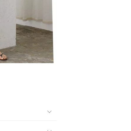
凸のあるワッフル地仕立て
すすめな薄手素材で、暑い夏