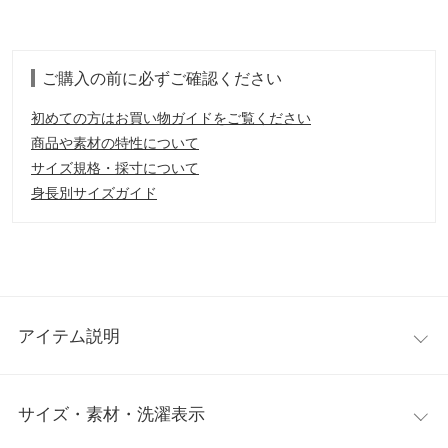
ご購入の前に必ずご確認ください
初めての方はお買い物ガイドをご覧ください
商品や素材の特性について
サイズ規格・採寸について
身長別サイズガイド
アイテム説明
定番のダブルベルトサンダルに大粒のクリアビジューをあしら
サイズ・素材・洗濯表示
い、足元きらめく、華やかでラグジュアリーな雰囲気に。カジュ
アルなスタイリングもキレイめに仕上げてくれます。フラットソ