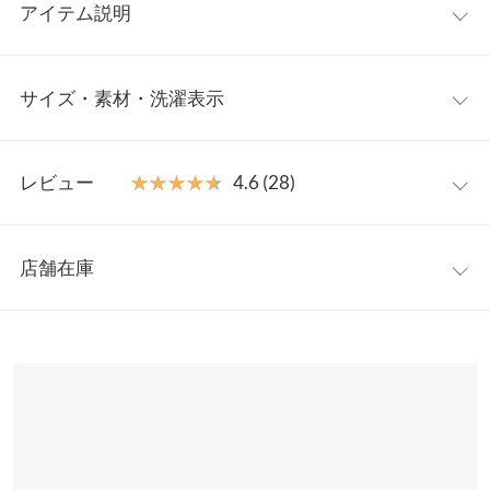
アイテム説明
履き心地の良さが魅力のウエストゴムデニムが登場。
サイズ・素材・洗濯表示
お出かけは勿論おうち時間にも24時間快適な穿き心地。
こだわりのディテール入りで、ワードローブの頼れる一本になる
事間違いなしです。
【サイズ規格】
■ポイント
レビュー
★★★★★
★★★★★
4.6 (28)
神戸レタスオリジナルの独自規格です。
・バックウエストゴム仕様
・ゆるテーパードシルエット
レビュー：28件
S
M
L
・スタイルアップ見え
店舗在庫
前股上
30
30
31
・ストレッチ性抜群のゴム
★★★★★
★★★★★
5
■詳細
カラー：ブラック
サイズ：S
購入日：2024/11/02
※表示されている情報は、8/09 12:14 時点のものになります。
ウエスト幅
32〜38
34.5〜40.5
37.5〜43.5
本格的な風合いのコットンベースのデニム素材。
※在庫ありの表示でも売り切れ等の場合がございますので、詳し
最高です！ こんなデニムに早く出会いたかった！ 骨格ウェーブな
腰回りは程よいゆとり感でヒップのラインをカバーしつつ、
くはご利用店舗にお問い合わせください。
ヒップ幅
45
47.5
50.5
のですが足のライン拾わないのにスッと綺麗に見せてくれる型で
テーパードシルエットでスタイル良くみせてくれます。
す。 丈も長すぎず短すぎずでちょうど良いです。 もっと早く知っ
ウエストはバックゴム仕様でしゃがんだり椅子に座ってもお腹周
裾幅
18
19
20
兵庫県
三宮店
ていれば完売する前に全色購入したかったです。
り楽ちん◎
店舗在庫
※キャンセル/変更不可
股下
68
68
70
たい |
身長：
156cm
~
160cm
| 体重：
46kg
~
50kg
| 足のサイズ：
23.0cm
~