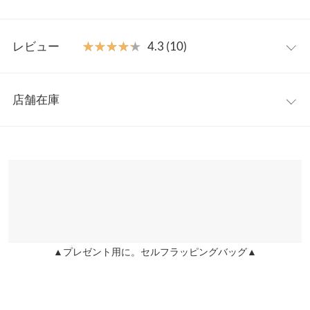
スなのでデニムなどシンプルなボトムに合わせるのがおすすめ
◎。カジュアルミックスコーデでブラウスの可愛さがより引き立
ワンサイズ
ちます。
レビュー
★★★★★
★★★★★
4.3 (10)
【素材・サイズ感】
着丈（前）
68
やわらかい肌あたりのコットンガーゼ素材とストライプ柄の展
レビュー：10件
開。ゆったりシルエットで、リラックスしてご着用いただけま
着丈（後）
70
店舗在庫
す。ヒップまで隠れる着丈で、アウトでも着やすいのが嬉しいポ
★★★★★
★★★★★
5
身幅
50
イント。
カラー：ストライプオフ
購入日：2024/05/04
※表示されている情報は、8/10 20:12 時点のものになります。
※キャンセル/変更不可
※在庫ありの表示でも売り切れ等の場合がございますので、詳し
肩幅
37
かわいいです。
くはご利用店舗にお問い合わせください。
きょこちゃん |
身長：
156cm
~
160cm
| 体重：
~
| 足のサイズ：
~
裾幅
75
兵庫県
三宮店
★★★★★
★★★★★
5
袖口幅
19.5
店舗在庫
カラー：ストライプネイビー
購入日：2022/12/31
身長別サイズガイド
サイズ規格・採寸について
▲プレゼント用に。セルフラッピングバッグ▲
姫路店
ずっと欲しくて悩んでいて、冬に購入したので試着しかしてない
店舗在庫
ですが、めちゃくちゃ可愛い！！フリルが二の腕を隠してくれる
※生産時期の違いによる色や素材に関して、多少の個体差が生じ
し、大人っぽいフリルなので年齢気にせず着られるかなと思いま
ている場合がございます。予めご了承ください。