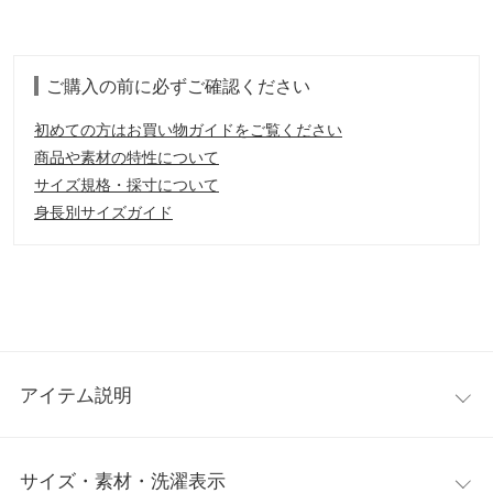
ご購入の前に必ずご確認ください
初めての方はお買い物ガイドをご覧ください
商品や素材の特性について
サイズ規格・採寸について
身長別サイズガイド
アイテム説明
シーズンムード溢れるスタイリングが叶うフリル襟ブラウスか
サイズ・素材・洗濯表示
ら、ノースリーブバージョンが新登場。デザイン性のあるトップ