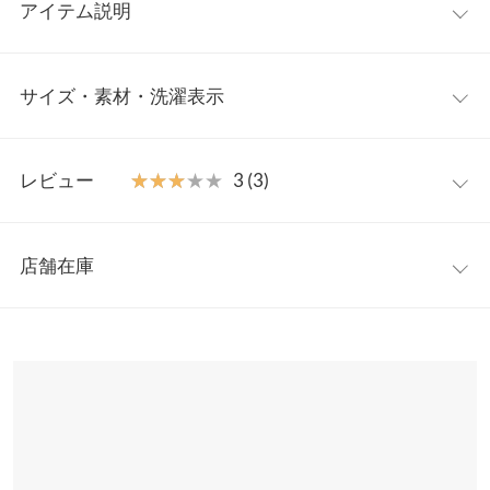
アイテム説明
ストレートラインがきれいなチェック柄スカート。プリーツの折
サイズ・素材・洗濯表示
り返しで生地をたっぷり取ってるのでタイトそうに見えて締め付
けがなくラクな履き心地がうれしいポイント◎光沢感ある細プリ
ーツ加工でカジュアルなTシャツ合わせも大人っぽい雰囲気に仕
ワンサイズ
上げてくれます。
レビュー
★★★★★
★★★★★
3 (3)
【素材・サイズ感】
【A】総丈
88
さらっとソフトな肌当たりのポリエステル素材。プリーツの凸凹
レビュー：3件
加工が気になる身体のラインもカバーしてくれ、すとんと落ち感
【A】ウエスト幅
31〜46
店舗在庫
ある生地がきれいな縦ラインを常にキープしてくれます。長時間
★★★★★
★★★★★
3
【A】ヒップ幅
40
履いてもシワになりにくいのでおでかけや旅行にもおすすめで
カラー：ブラック
購入日：2022/06/22
※表示されている情報は、8/07 07:22 時点のものになります。
す。
※在庫ありの表示でも売り切れ等の場合がございますので、詳し
【A】裾幅
51.5
ヒップ周りが気になり着れてませんが、タイトで可愛いです、パ
※キャンセル/変更不可
くはご利用店舗にお問い合わせください。
ンツも購入して、パンツのほうがわたしは合わせやすかったので
【B】総丈
61
使いやすかったです。
兵庫県
三宮店
身長別サイズガイド
サイズ規格・採寸について
店舗在庫
mu_mu¨̮♡ |
身長：
156cm
~
160cm
| 体重：
46kg
~
50kg
| 足のサイズ：
23.0cm
~
23.5cm