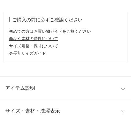
ご購入の前に必ずご確認ください
初めての方はお買い物ガイドをご覧ください
商品や素材の特性について
サイズ規格・採寸について
身長別サイズガイド
アイテム説明
すっきりとしたノースリーブに、ペプラムデザインが目を惹くト
サイズ・素材・洗濯表示
ップス。気になる腰まわりをカバーしつつ、上品な印象に。1枚
でサマになるアイテムです。
【素材・サイズ感】
ワンサイズ