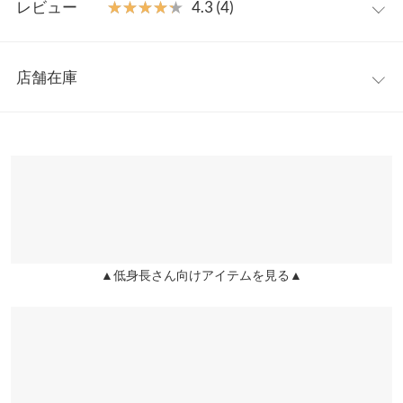
程よくハリがあり、きれいめにもカジュアルにも着まわせるポン
レビュー
★★★★★
★★★★★
4.3 (4)
チ素材。ウエス切り替えでスタイルアップ効果も◎着脱しやすい
着丈
61
よう、バックファスナー付きです。
レビュー：4件
※キャンセル/変更不可
身幅
47
店舗在庫
★★★★★
★★★★★
5
肩幅
31
カラー：ブラック
購入日：2022/07/10
※表示されている情報は、8/08 08:25 時点のものになります。
※在庫ありの表示でも売り切れ等の場合がございますので、詳し
ウエスト幅
37
素材も安っぽくなく、ラインも綺麗で買ってよかったです！
くはご利用店舗にお問い合わせください。
まうまう |
身長：
~
| 体重：
~
| 足のサイズ：
~
裾幅
65
兵庫県
三宮店
★★★★★
★★★★★
4
袖口幅
20
店舗在庫
カラー：エクリュ
購入日：2022/06/23
身長別サイズガイド
サイズ規格・採寸について
▲低身長さん向けアイテムを見る▲
姫路店
綺麗めですが、生地が柔らかいので着心地が良いです。 ただウェ
店舗在庫
ストの部分が絞られているので脱ぎ着は若干しにくかったです。
※生産時期の違いによる色や素材に関して、多少の個体差が生じ
ている場合がございます。予めご了承ください。
ゆさ |
身長：
151cm
~
155cm
| 体重：
41kg
~
45kg
| 足のサイズ：
22.0cm
~
※上記寸法は、生産時に指示した寸法に従い掲載しております。
22.5cm
生産時期の違いによる製造時の個体差が多少生じている場合がご
★★★★★
★★★★★
4
ざいます。また、商品についたメーカータグの数値とは異なる場