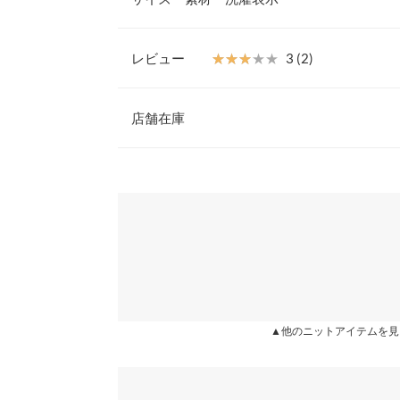
アイテムです。
【素材・サイズ感】
肌に優しく柔らかで、サラッとした生地感が心地良
レビュー
★★★★★
★★★★★
3 (2)
ため、ストレスフリーな着心地を叶えます。半袖な
着丈
せます。
レビュー：2件
※キャンセル/変更不可
店舗在庫
身幅
肩幅
★★★★★
★★★★★
4
※表示されている情報は、8/07 20:41 時点のものになりま
カラー：ブラック
※在庫ありの表示でも売り切れ等の場合がございますので
購入日：2022/06/19
わせください。
裾幅
見た目可愛いです ただちょっと生地がガサガサして
袖丈
るかもです 洗っても少し糸屑がパラパラ落ちる 気
兵庫県
三宮店
で オススメです。
袖幅
lettuce4188 |
身長：
166cm
~
170cm
| 体重：
51kg
~
55
袖口幅
姫路店
▲他のニットアイテムを見
身長別サイズガ
★★★★★
★★★★★
2
カラー：ピンク
購入日：2022/06/19
※生産時期の違いによる色や素材に関して、多少の個体
す。予めご了承ください。