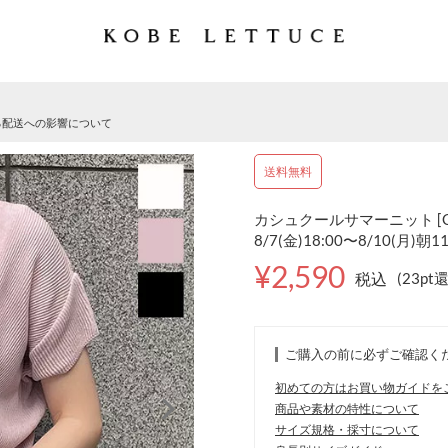
る配送への影響について
送料無料
カシュクールサマーニット [C
8/7(金)18:00〜8/10(月)朝1
¥2,590
税込
(23pt
ご購入の前に必ずご確認く
初めての方はお買い物ガイドを
商品や素材の特性について
サイズ規格・採寸について