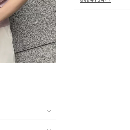
身長別サイズガイド
Vネックがデコルテラインを綺
、OFFご着用いただける万能