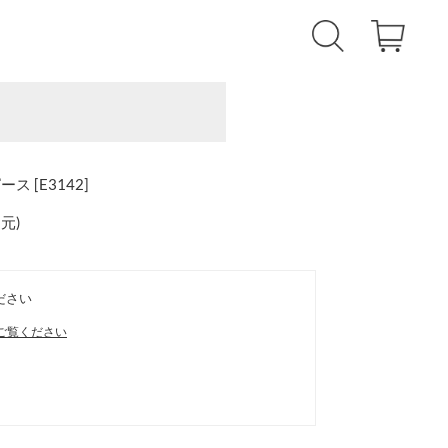
 [E3142]
還元
)
ださい
ご覧ください