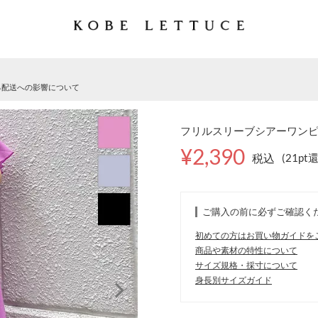
る配送への影響について
フリルスリーブシアーワンピース
¥2,390
税込
(21pt
ご購入の前に必ずご確認く
初めての方はお買い物ガイドを
商品や素材の特性について
サイズ規格・採寸について
身長別サイズガイド