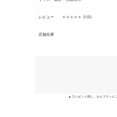
グ丈でも涼しげな印象に◎。
【素材・サイズ感】
凹凸のあるさらっとしたジョーゼット生地を使用。
レビュー
★★★★★
★★★★★
0 (0)
締め付け感なく、ストレスフリーな着心地です。
着丈
※キャンセル/変更不可
レビュー：0件
店舗在庫
身幅
肩幅
more
※表示されている情報は、8/07 20:30 時点のものになりま
※在庫ありの表示でも売り切れ等の場合がございますので
わせください。
裾幅
袖丈
兵庫県
三宮店
袖幅
袖口幅
姫路店
▲プレゼント用に。セルフラッピ
身長別サイズガ
※生産時期の違いによる色や素材に関して、多少の個体
す。予めご了承ください。