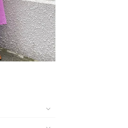
。夏らしい鮮やかなカラー展
んのり透け感があるのでロン