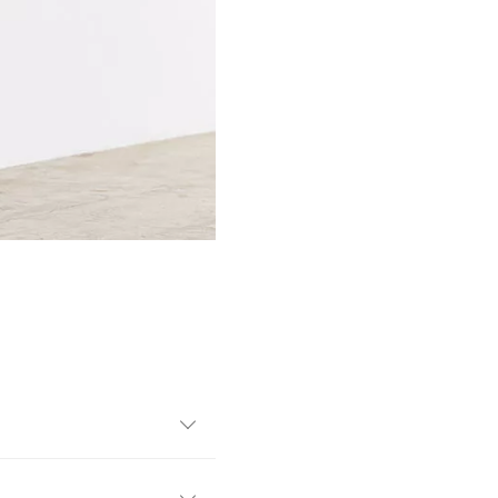
リュームの出にくい光沢のあ
しさをプラスしました。甘め