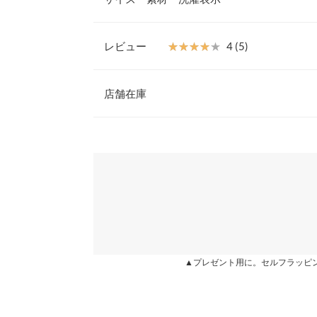
のアイテムとのコーディネートも楽しんで頂けるア
【素材・サイズ感】
薄手のサテン生地でさらっとした着心地。足首がキ
レビュー
★★★★★
★★★★★
4 (5)
見え、抜け感を加えます。ウエストバックゴム仕様
前股上
地。
レビュー：5件
※キャンセル/変更不可
店舗在庫
ウエスト幅
ヒップ幅
★★★★★
★★★★★
5
※表示されている情報は、8/07 10:14 時点のものになりま
カラー：ライトパープル
※在庫ありの表示でも売り切れ等の場合がございますので
購入日：2022/08/25
わせください。
裾幅
めちゃくちゃ可愛いです。パープルの色味も落ち着
股下
す！丈も丁度良い感じ。
兵庫県
三宮店
ワタリ幅
あおあおちゃん |
身長：
151cm
~
155cm
| 体重：
51
身長別サイズガ
姫路店
▲プレゼント用に。セルフラッピ
※生産時期の違いによる色や素材に関して、多少の個体
★★★★★
★★★★★
5
す。予めご了承ください。
カラー：アッシュブラック
購入日：2022/08/25
※上記寸法は、生産時に指示した寸法に従い掲載してお
造時の個体差が多少生じている場合がございます。また