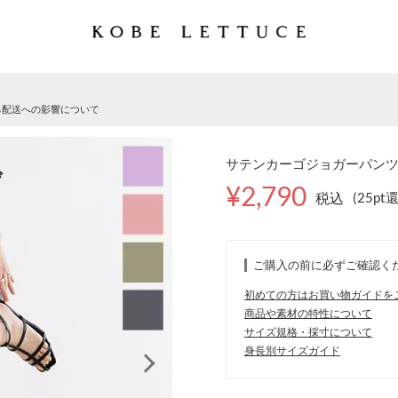
る配送への影響について
サテンカーゴジョガーパンツ [
¥2,790
税込
(25pt
ご購入の前に必ずご確認く
初めての方はお買い物ガイドを
商品や素材の特性について
サイズ規格・採寸について
身長別サイズガイド