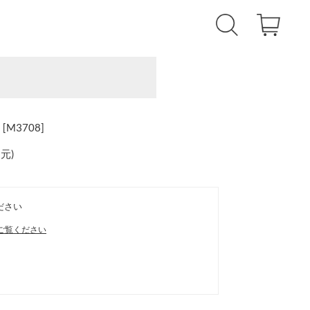
M3708]
還元
)
ださい
ご覧ください