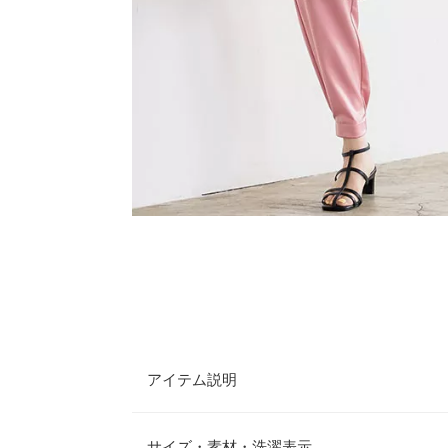
アイテム説明
トレンドのカーゴジョガーパンツが登場。薄手でボ
る生地で仕上げ、メンズライクなアイテムに女性ら
サイズ・素材・洗濯表示