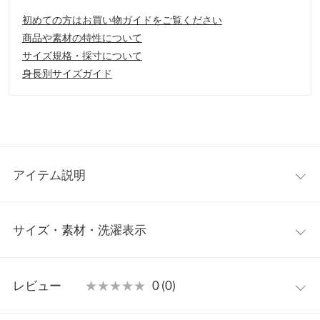
初めての方はお買い物ガイドをご覧ください
商品や素材の特性について
サイズ規格・採寸について
身長別サイズガイド
アイテム説明
サマーシーズン、リゾートシーンに映えるデザイン性あるスカー
サイズ・素材・洗濯表示
ト。シンプルなTシャツを合わせるだけでコーデを引き立ててく
れます。滑らかさとしなやかさがありキレイめな印象にもスニー
カー合わせのカジュアルスタイルにもマッチしてくれます。
ワンサイズ
【素材・サイズ感】
レビュー
★★★★★
★★★★★
0 (0)
さらっと暑い夏に快適なポリエステル素材を使用。腰回りはボデ
【A】総丈
85
ィーラインを拾わない程度のフィット感でサイドのリボンを絞っ