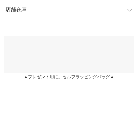
レビュー：0件
てシルエットを変えることで異なった表情が楽しめます。ウエス
【A】ウエスト幅
32〜40
店舗在庫
トはバックゴム、サイドファスナー仕様で着脱しやすく、安心の
more
レビューを書く
【A】ヒップ幅
49
裏地付きです◎
※表示されている情報は、8/07 11:20 時点のものになります。
投稿でポイントプレゼント
※キャンセル/変更不可
※在庫ありの表示でも売り切れ等の場合がございますので、詳し
【A】裾幅
92
くはご利用店舗にお問い合わせください。
【B】総丈
39
兵庫県
三宮店
身長別サイズガイド
サイズ規格・採寸について
店舗在庫
【A】本体【B】裏地
▲プレゼント用に。セルフラッピングバッグ▲
姫路店
店舗在庫
※生産時期の違いによる色や素材に関して、多少の個体差が生じ
ている場合がございます。予めご了承ください。
※上記寸法は、生産時に指示した寸法に従い掲載しております。
生産時期の違いによる製造時の個体差が多少生じている場合がご
ざいます。また、商品についたメーカータグの数値とは異なる場
合がございます。予めご了承ください。