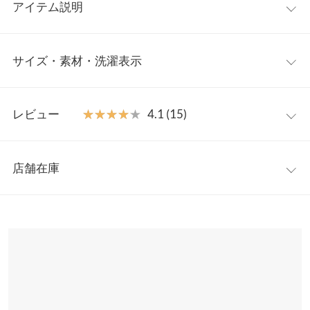
アイテム説明
ヘルシーな透け感とティアードデザインがおしゃれなカーディガ
サイズ・素材・洗濯表示
ン。いつものコーデにプラスするだけで女っぽさと抜け感を演出
します。春夏の羽織が一枚欲しい時のマストバイカーデ。日焼け
対策、冷房対策にも◎
ワンサイズ
【素材・サイズ感】
レビュー
★★★★★
★★★★★
4.1 (15)
透け感のあるニットソー素材を使用。さらっとした肌触りで清涼
着丈
57
感のある1枚です。着回しやすい定番カラーからコーデの差し色
レビュー：15件
におすすめのカラー展開です。
身幅
72
店舗在庫
※キャンセル/変更不可
★★★★★
★★★★★
5
肩幅
46
カラー：オフホワイト
購入日：2023/07/28
※表示されている情報は、8/07 11:37 時点のものになります。
※在庫ありの表示でも売り切れ等の場合がございますので、詳し
裾幅
100
さらりとしていてカバンにサッとしまえます。冷房で肌寒いとき
くはご利用店舗にお問い合わせください。
に肩掛けしたりと重宝しています ホワイトは顔まわりが明るくな
袖丈
56.5
りおすすめですよ
兵庫県
三宮店
袖幅
17
店舗在庫
lettuce1434 |
身長：
156cm
~
160cm
| 体重：
46kg
~
50kg
| 足のサイズ：
~