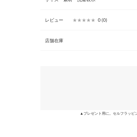
た会食等にも◎
【素材・サイズ感】
少し光沢のある凹凸のある横リブ生地で、上品見え
レビュー
★★★★★
★★★★★
0 (0)
る1着。伸縮性のある素材で、しわになりにくいの
着丈
ンスよく着られる絶妙な着丈もポイント。
レビュー：0件
※キャンセル/変更不可
店舗在庫
身幅
肩幅
more
※表示されている情報は、8/06 15:07 時点のものになりま
※在庫ありの表示でも売り切れ等の場合がございますので
わせください。
裾幅
袖丈
兵庫県
三宮店
袖幅
袖口幅
姫路店
▲プレゼント用に。セルフラッピ
身長別サイズガ
※生産時期の違いによる色や素材に関して、多少の個体
す。予めご了承ください。