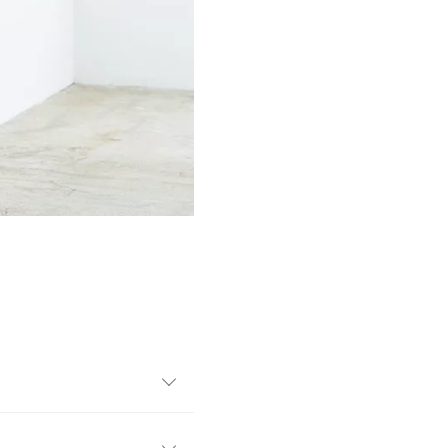
や小物次第でアレンジが効く
、オケージョンやちょっとし