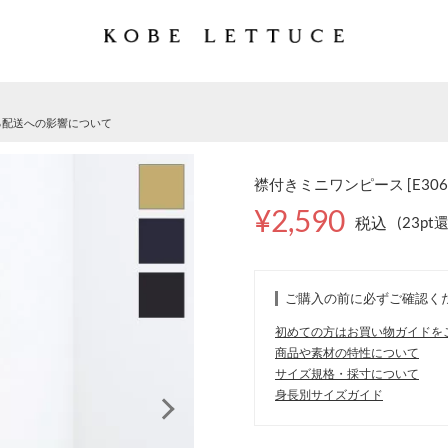
る配送への影響について
襟付きミニワンピース [E306
¥2,590
税込
(23pt
ご購入の前に必ずご確認く
初めての方はお買い物ガイドを
商品や素材の特性について
サイズ規格・採寸について
身長別サイズガイド