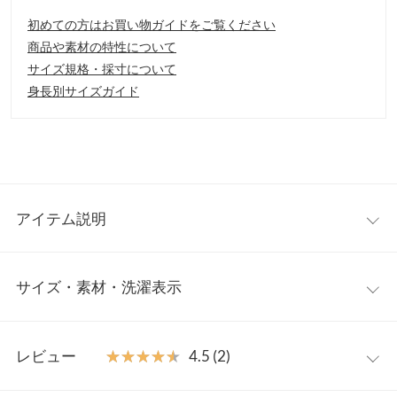
初めての方はお買い物ガイドをご覧ください
商品や素材の特性について
サイズ規格・採寸について
身長別サイズガイド
アイテム説明
着るだけでスタイルアップできる女性らしいシルエットが魅力の
サイズ・素材・洗濯表示
一枚。シャツやスニーカー合わせでカジュアルに、カーデやパン
プスと合わせてフェミニンに、ジャンルを問わず着こなせるアイ
テムとなっています◎
ワンサイズ
【素材・サイズ感】
レビュー
★★★★★
★★★★★
4.5 (2)
トップス部分は程よくフィット感のあるニット素材でボディライ
着丈
130
ンをきれいに見せてくれ、スカート部分はほんのり広がるAライ