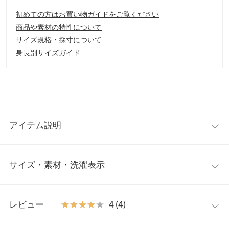
初めての方はお買い物ガイドをご覧ください
商品や素材の特性について
サイズ規格・採寸について
身長別サイズガイド
アイテム説明
デニムやワイドパンツなどのカジュアルな装いから、エレガント
サイズ・素材・洗濯表示
なワンピースなどにも好相性。シーズンレスに使えて、よく使う
携帯やカードをいれておくと外出時スムーズに出し入れできま
す。旅行や出張、オフィス内でも使えてコーデのポイントにも◎
ワンサイズ
【素材・サイズ感】
レビュー
★★★★★
★★★★★
4 (4)
水や汚れに強い柔らかな合成皮革素材。ショルダー紐は結び目を
重さ（g）
150
変えることでながさ調節が可能です。スマートフォンとハンカチ