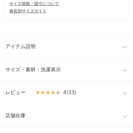
サイズ規格・採寸について
身長別サイズガイド
アイテム説明
たっぷりとった背中のフリルデザインでカジュアルなTシャツを
サイズ・素材・洗濯表示
大人可愛いく仕上げました。立体的なデザインが、着こなしにこ
なれ感をプラスしてくれます。きれいめな印象でブラウスの感覚
で取り入れられる1枚です。
ワンサイズ
【素材・サイズ感】
レビュー
★★★★★
★★★★★
4 (11)
厚い夏にピッタリのさらっとした薄手カットソー素材を使用。ヒ
着丈（前）
62
ップをさり気なくカバーするチュニック丈も嬉しいポイントで
レビュー：11件
す。袖丈も長めで、二の腕もばっちりカバーします。
着丈（後）
78
店舗在庫
※キャンセル/変更不可
★★★★★
★★★★★
5
身幅
49
カラー：ブラック
購入日：2025/05/08