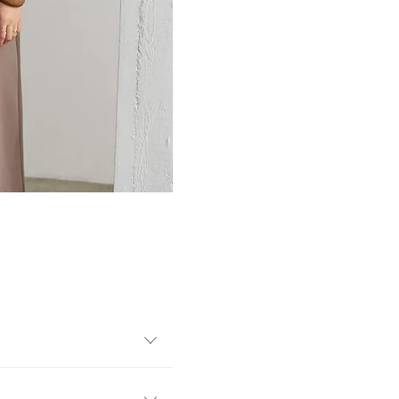
ワン。さらりと1枚着るだけ
にもカジュアルにもご着用い