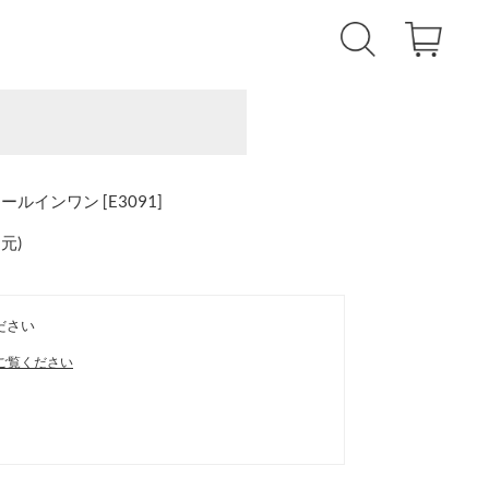
インワン [E3091]
還元
)
ださい
ご覧ください