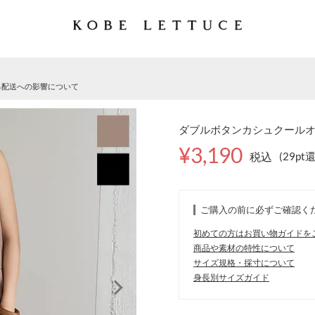
る配送への影響について
ダブルボタンカシュクールオール
¥3,190
税込
(29pt
ご購入の前に必ずご確認く
初めての方はお買い物ガイドを
商品や素材の特性について
サイズ規格・採寸について
身長別サイズガイド