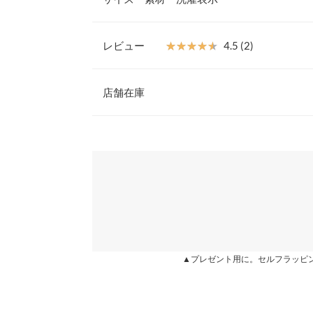
ただけるので、持っていると活躍すること間違いな
【素材・サイズ感】
【実寸(cm)約】
さらっとした肌ざわりのポリエステル素材。ゆった
●着丈…134.5
レビュー
★★★★★
★★★★★
4.5 (2)
●肩幅…35
性のある生地で、リラクシーな着心地が魅力。イン
●身幅…46
着られるのも嬉しいポイント。便利なサイドポケッ
レビュー：2件
●裾幅…25/25
※キャンセル/変更不可
店舗在庫
●袖口幅…28
●股下…61
★★★★★
★★★★★
5
※表示されている情報は、8/06 12:20 時点のものになりま
●ワタリ幅…35.5
カラー：モカ
※在庫ありの表示でも売り切れ等の場合がございますので
購入日：2025/05/16
●前股上…29.5
わせください。
産後でお腹出ていても可愛く着れました♡
※生産時期の違いによる色や素材に関して、多少の個体
す。予めご了承ください。
兵庫県
三宮店
nyao1031 |
身長：
156cm
~
160cm
| 体重：
56kg
~
60
※上記寸法は、生産時に指示した寸法に従い掲載してお
造時の個体差が多少生じている場合がございます。また
値とは異なる場合がございます。予めご了承ください。
姫路店
★★★★★
★★★★★
4
カラー：モカ
購入日：2024/06/17
▲プレゼント用に。セルフラッピ
セールて購入。楽ちんでコーデが決まる!インナー次
も持っています。これは買いです✨
素材