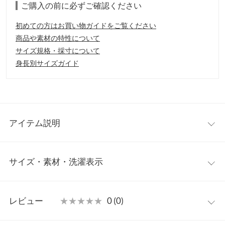
ご購入の前に必ずご確認ください
初めての方はお買い物ガイドをご覧ください
商品や素材の特性について
サイズ規格・採寸について
身長別サイズガイド
アイテム説明
【ご使用上の注意事項】
サイズ・素材・洗濯表示
1.化粧品使用時や使用後、直射日光によって使用部位に赤み、腫
れ、かゆみなどの症状や副作用があらわれた場合は、専門医と相
談してください。
【実寸(cm)約】/
2.傷がある部位などには使用しないでくださ い。
レビュー
★★★★★
★★★★★
0 (0)
【保管及び取り扱いの注意事項】
※生産時期の違いによる色や素材に関して、多少の個体差が生じ
■乳幼児の手の届かないところに保管してください。
ている場合がございます。予めご了承ください。