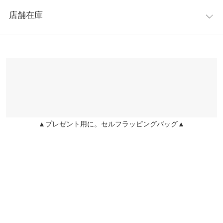
レビュー：0件
■直射日光の当たる場所には保管しないでください。
※上記寸法は、生産時に指示した寸法に従い掲載しております。
店舗在庫
■使用前に必ず使用方法および注意事項をよくお読みください。
生産時期の違いによる製造時の個体差が多少生じている場合がご
more
レビューを書く
■傷や湿疹などの異常のある部位には使用しないでください。
ざいます。また、商品についたメーカータグの数値とは異なる場
※表示されている情報は、8/10 22:15 時点のものになります。
投稿でポイントプレゼント
※この商品は、商品管理上の観点から返品や交換をお受けできま
合がございます。予めご了承ください。
※在庫ありの表示でも売り切れ等の場合がございますので、詳し
せん。
くはご利用店舗にお問い合わせください。
※キャンセル/変更不可
兵庫県
三宮店
商品詳細
店舗在庫
伸縮性：なし 淡色透け：なし 濃色透け：なし 裏地：なし
▲プレゼント用に。セルフラッピングバッグ▲
姫路店
店舗在庫