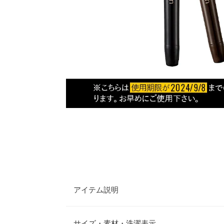
アイテム説明
【ご使用上の注意事項】
1.化粧品使用時や使用後、直射日光によって使用
サイズ・素材・洗濯表示