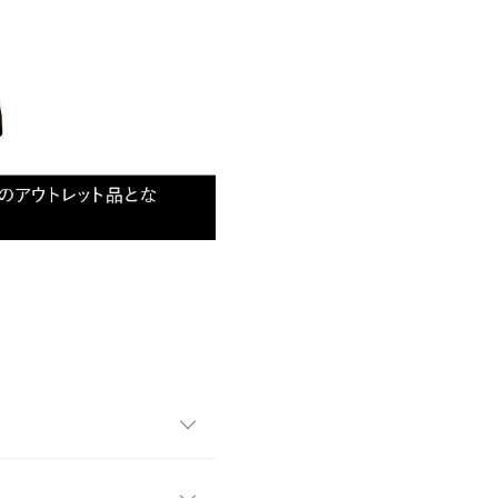
部位に赤み、腫れ、かゆみなどの