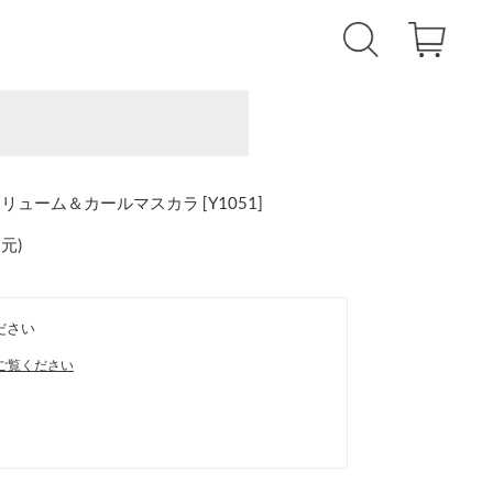
ューム＆カールマスカラ [Y1051]
還元
)
ださい
ご覧ください