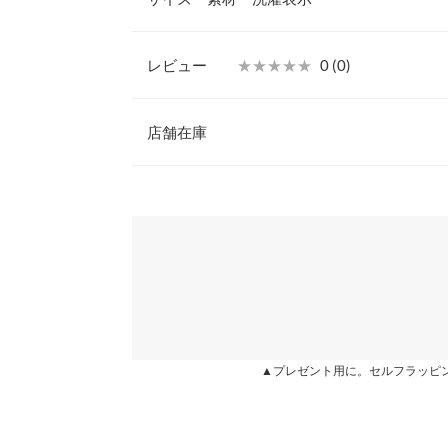
症状や副作用があらわれた場合は、専門医と相談し
2.傷がある部位などには使用しないでくださ い。
【実寸(cm)約】/
【保管及び取り扱いの注意事項】
レビュー
★★★★★
★★★★★
0 (0)
※生産時期の違いによる色や素材に関して、多少の個体
■乳幼児の手の届かないところに保管してください
す。予めご了承ください。
■直射日光の当たる場所には保管しないでください
レビュー：0件
※上記寸法は、生産時に指示した寸法に従い掲載してお
■使用前に必ず使用方法および注意事項をよくお読
店舗在庫
造時の個体差が多少生じている場合がございます。また
■傷や湿疹などの異常のある部位には使用しないで
値とは異なる場合がございます。予めご了承ください。
※この商品は、商品管理上の観点から返品や交換を
more
※表示されている情報は、8/08 00:35 時点のものになりま
※在庫ありの表示でも売り切れ等の場合がございますので
わせください。
※キャンセル/変更不可
商品詳細
兵庫県
三宮店
伸縮性：なし 淡色透け：なし 濃色透け：なし 
姫路店
▲プレゼント用に。セルフラッピ