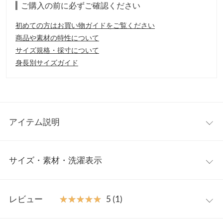
ご購入の前に必ずご確認ください
初めての方はお買い物ガイドをご覧ください
商品や素材の特性について
サイズ規格・採寸について
身長別サイズガイド
アイテム説明
もこもこファーがたっぷりなフラップフリップファートングサン
サイズ・素材・洗濯表示
ダル。サンダルの内側や鼻緒、インソールすべてにファーフリー
スを施しているので、肌当たりが優しく快適な履き心地が楽しめ
ます。ワントーンなのでコーデにも合わせやすくデイリーユース
23.0cm
24.0cm
22.0cm
にもおすすめなシューズ。外でもしっかり使える底仕様でアクセ
レビュー
★★★★★
★★★★★
5 (1)
ントにもなるトングサンダルです。
足幅
8
9
7
【素材・サイズ感】