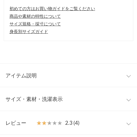
初めての方はお買い物ガイドをご覧ください
商品や素材の特性について
サイズ規格・採寸について
身長別サイズガイド
アイテム説明
コロンと小さい見た目なのにポーチもついて持ち方も選べるキュ
サイズ・素材・洗濯表示
ーブミニバッグ。手提げ持ち、ショルダー、ベルト留めの3タイ
プに変化して日によって見せ方を変えられます。マチが広いので
荷物も意外と入り、デイリーのお出かけ用にお勧めです。
ワンサイズ
【素材・サイズ感】
レビュー
★★★★★
★★★★★
2.3 (4)
春夏コーデが映えるカラーバリエーション。ポーチは別使いもで
【A】高さ
15
きてお得感満載