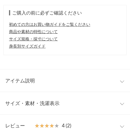
ご購入の前に必ずご確認ください
初めての方はお買い物ガイドをご覧ください
商品や素材の特性について
サイズ規格・採寸について
身長別サイズガイド
アイテム説明
大人の着こなしを楽しめるシアーシャツの登場。凸凹した表面の
サイズ・素材・洗濯表示
生地使いで、爽やかなスタイリングにぴったりの1枚です。前後
差をつけた丈感とサイドスリットがラフな抜け感をプラスしてく
れます。
ワンサイズ
【素材・サイズ感】
レビュー
★★★★★
★★★★★
4 (2)