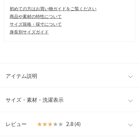
初めての方はお買い物ガイドをご覧ください
商品や素材の特性について
サイズ規格・採寸について
身長別サイズガイド
アイテム説明
ベルトデザインが特徴のコンフォートサンダル。サッと履けるラ
サイズ・素材・洗濯表示
クチンシューズなのに大きめに編まれたベルトがアクセントにな
ります。パフィクロスサンダルという柔らかいベルト編みデザイ
ンが新しい見た目でほしくなる一足。シンプルなワンピやデニム
S
M
L
LL
コーデでも一癖あるコーディネイトが完成します。
レビュー
★★★★★
★★★★★
2.8 (4)
【素材・サイズ感】
足幅
8
8.2
8.4
8.6
カラーグラデに編みこまれたベルトのカラーとワントーンカラー